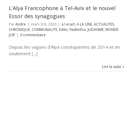
nfos
JUDAISME
ONDE JUIF
L’Alya Francophone à Tel-Aviv et le nouvel
Essor des synagogues
Par
Andre
|
mars 3rd, 2020
|
a l ecart
,
A LA UNE
,
ACTUALITES
,
CHRONIQUE
,
COMMUNAUTE
,
Edito
,
flashinfos
,
JUDAISME
,
MONDE
JUIF
|
0 commentaire
Depuis les vagues d’Alya conséquentes de 2014 et en
seulement [...]
Lire la suite