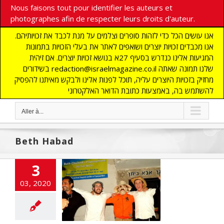
Nous faisons tout pour identifier les auteurs et
photographes afin de respecter leurs droits d'auteur.
אנו עושים הכל כדי לזהות סופרים וצלמים על מנת לכבד את זכויותיהם.
אנו מכבדים זכויות יוצרים ושואפים לאתר את בעלי הזכויות בתמונות
המגיעות אלינו כנדרש בסעיף 27א בנושא זכויות יוצרים. אם זיהית
בשידורים redaction@israelmagazine.co.il שלנו תמונה שאתה
מחזיק בזכויות היוצרים עליה, תוכל לפנות אלינו ולבקש מאיתנו להפסיק
להשתמש בה, באמצעות כתובת הדואר האלקטרוני
Aller à...
Beth Habad
3
 Francophone à
iv et le nouvel
03, 2020
des synagogues
cart
A LA UNE
TES
CHRONIQUE
UNAUTE
Edito