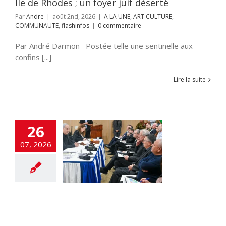
Ile de Rhodes ; un foyer juif déserté
Par
Andre
|
août 2nd, 2026
|
A LA UNE
,
ART CULTURE
,
COMMUNAUTE
,
flashinfos
|
0 commentaire
Par André Darmon Postée telle une sentinelle aux
confins [...]
Lire la suite
26
EIZENKOT, UN
07, 2026
COURS SEMÉ
CS et D’ERREUR
 UNE
DEFENSE
ions
flashinfos