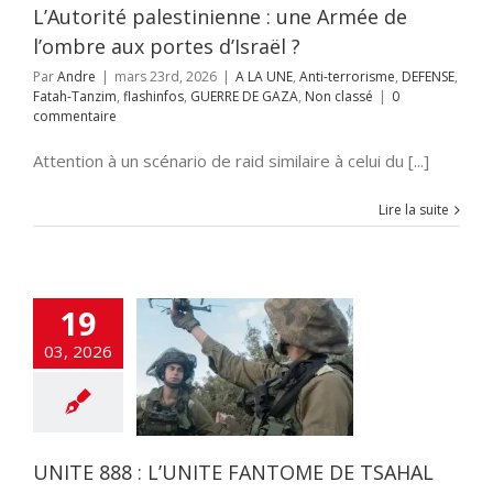
A
Non classé
L’Autorité palestinienne : une Armée de
l’ombre aux portes d’Israël ?
Par
Andre
|
mars 23rd, 2026
|
A LA UNE
,
Anti-terrorisme
,
DEFENSE
,
Fatah-Tanzim
,
flashinfos
,
GUERRE DE GAZA
,
Non classé
|
0
commentaire
Attention à un scénario de raid similaire à celui du [...]
Lire la suite
19
 888 : L’UNITE
03, 2026
ME DE TSAHAL
E
Anti-terrorisme
NSE
flashinfos
AHAL
Tsahal
UNITE 888 : L’UNITE FANTOME DE TSAHAL