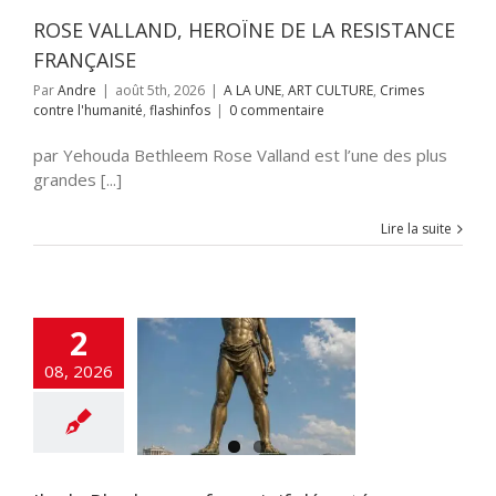
flashinfos
ROSE VALLAND, HEROÏNE DE LA RESISTANCE
FRANÇAISE
Par
Andre
|
août 5th, 2026
|
A LA UNE
,
ART CULTURE
,
Crimes
contre l'humanité
,
flashinfos
|
0 commentaire
par Yehouda Bethleem Rose Valland est l’une des plus
grandes [...]
Lire la suite
2
08, 2026
hodes ; un foyer
if déserté
NE
ART CULTURE
NAUTE
flashinfos