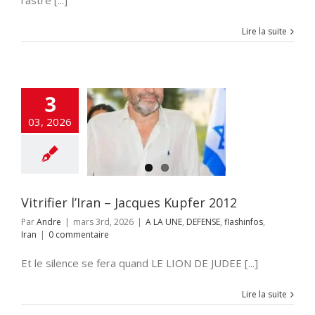
l’astre [...]
Lire la suite
3
03, 2026
r l’Iran – Jacques
upfer 2012
 UNE
DEFENSE
ashinfos
Iran
Vitrifier l’Iran – Jacques Kupfer 2012
Par
Andre
|
mars 3rd, 2026
|
A LA UNE
,
DEFENSE
,
flashinfos
,
Iran
|
0 commentaire
Et le silence se fera quand LE LION DE JUDEE [...]
Lire la suite