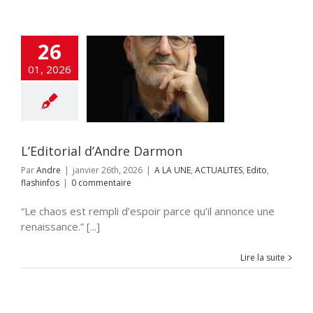
26
01, 2026
torial d’Andre
Darmon
NE
ACTUALITES
to
flashinfos
L’Editorial d’Andre Darmon
Par
Andre
|
janvier 26th, 2026
|
A LA UNE
,
ACTUALITES
,
Edito
,
flashinfos
|
0 commentaire
“Le chaos est rempli d’espoir parce qu’il annonce une
renaissance.” [...]
Lire la suite