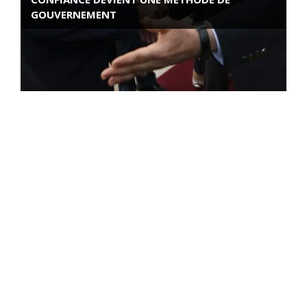
GOUVERNEMENT
ROSE VALLAND, HEROÏNE DE LA RESISTANCE
FRANÇAISE