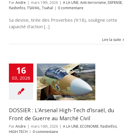
Par
Andre
|
mars 19th, 2026
|
A LA UNE
,
Anti-terrorisme
,
DEFENSE
,
flashinfos
,
TSAHAL
,
Tsahal
|
0 commentaire
Sa devise, tirée des Proverbes (9:18), souligne cette
capacité d'action [...]
Lire la suite
16
ER : L’Arsenal
03, 2026
ch d’Israël, du
 de Guerre au
rché Civil
UNE
ECONOMIE
nfos
HIGH TECH
DOSSIER : L’Arsenal High-Tech d’Israël, du
Front de Guerre au Marché Civil
Par
Andre
|
mars 16th, 2026
|
A LA UNE
,
ECONOMIE
,
flashinfos
,
HIGH TECH
|
0 commentaire