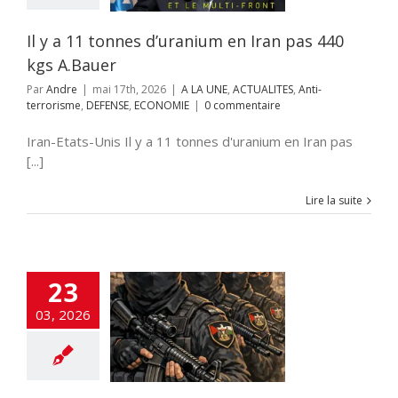
rorisme
DEFENSE
ECONOMIE
Il y a 11 tonnes d’uranium en Iran pas 440
kgs A.Bauer
Par
Andre
|
mai 17th, 2026
|
A LA UNE
,
ACTUALITES
,
Anti-
terrorisme
,
DEFENSE
,
ECONOMIE
|
0 commentaire
Iran-Etats-Unis Il y a 11 tonnes d'uranium en Iran pas
[...]
Lire la suite
23
’Autorité
tinienne : une
03, 2026
de l’ombre aux
es d’Israël ?
E
Anti-terrorisme
SE
Fatah-Tanzim
nfos
GUERRE DE