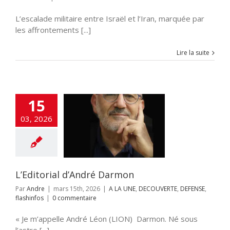
L’escalade militaire entre Israël et l’Iran, marquée par
les affrontements [...]
Lire la suite
15
03, 2026
torial d’André
Darmon
NE
DECOUVERTE
NSE
flashinfos
L’Editorial d’André Darmon
Par
Andre
|
mars 15th, 2026
|
A LA UNE
,
DECOUVERTE
,
DEFENSE
,
flashinfos
|
0 commentaire
« Je m’appelle André Léon (LION) Darmon. Né sous