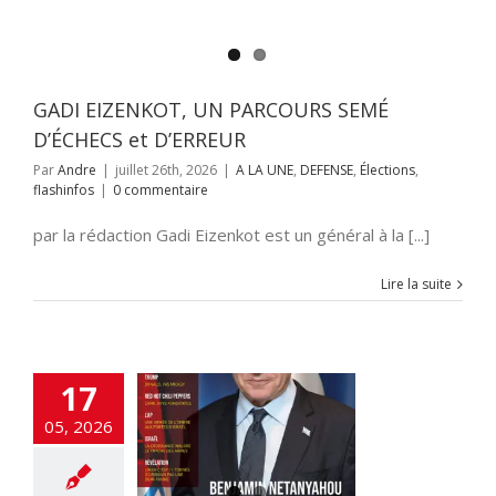
GADI EIZENKOT, UN PARCOURS SEMÉ
D’ÉCHECS et D’ERREUR
Par
Andre
|
juillet 26th, 2026
|
A LA UNE
,
DEFENSE
,
Élections
,
flashinfos
|
0 commentaire
par la rédaction Gadi Eizenkot est un général à la [...]
Lire la suite
17
y a 11 tonnes
05, 2026
ium en Iran pas
 kgs A.Bauer
NE
ACTUALITES