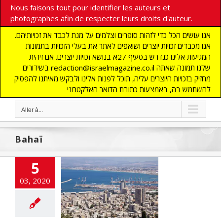
Nous faisons tout pour identifier les auteurs et
photographes afin de respecter leurs droits d'auteur.
אנו עושים הכל כדי לזהות סופרים וצלמים על מנת לכבד את זכויותיהם.
אנו מכבדים זכויות יוצרים ושואפים לאתר את בעלי הזכויות בתמונות
המגיעות אלינו כנדרש בסעיף 27א בנושא זכויות יוצרים. אם זיהית
בשידורים redaction@israelmagazine.co.il שלנו תמונה שאתה
מחזיק בזכויות היוצרים עליה, תוכל לפנות אלינו ולבקש מאיתנו להפסיק
להשתמש בה, באמצעות כתובת הדואר האלקטרוני
Aller à...
Bahaï
5
ansformations
03, 2020
 Baie de Haïfa
cart
A LA UNE
TES
CHRONIQUE
NOMIE
Edito
s
MOYEN ORIENT