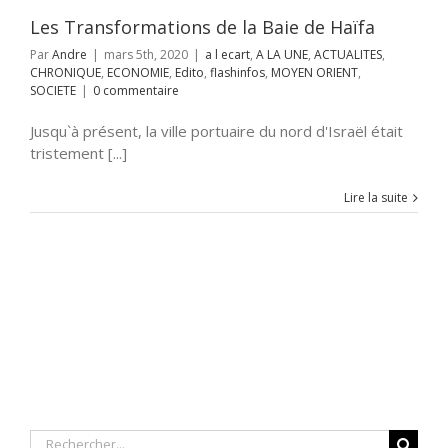
SOCIETE
Les Transformations de la Baie de Haïfa
Par
Andre
|
mars 5th, 2020
|
a l ecart
,
A LA UNE
,
ACTUALITES
,
CHRONIQUE
,
ECONOMIE
,
Edito
,
flashinfos
,
MOYEN ORIENT
,
SOCIETE
|
0 commentaire
Jusqu`à présent, la ville portuaire du nord d'Israël était
tristement [...]
Lire la suite
Rechercher: