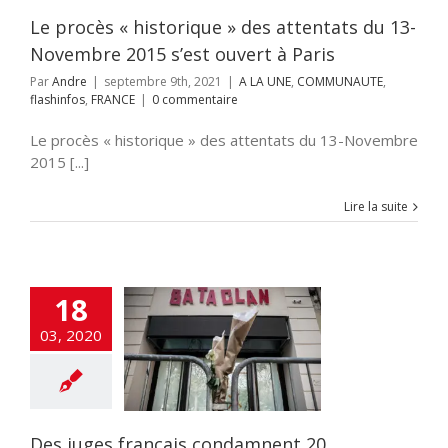
hinfos
FRANCE
Le procès « historique » des attentats du 13-
Novembre 2015 s’est ouvert à Paris
Par
Andre
|
septembre 9th, 2021
|
A LA UNE
,
COMMUNAUTE
,
flashinfos
,
FRANCE
|
0 commentaire
Le procès « historique » des attentats du 13-Novembre
2015 [...]
Lire la suite
18
uges français
damnent 20
03, 2020
nnes lors des
ats du Bataclan
en 2015
cart
A LA UNE
ALITES
Edito
hinfos
FRANCE
Des juges français condamnent 20