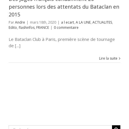
personnes lors des attentats du Bataclan en
2015
Par
Andre
|
mars 18th, 2020
|
a l ecart
,
A LA UNE
,
ACTUALITES
,
Edito
,
flashinfos
,
FRANCE
|
0 commentaire
Le Bataclan Club à Paris, première scène de tournage
de [...]
Lire la suite
Rechercher: