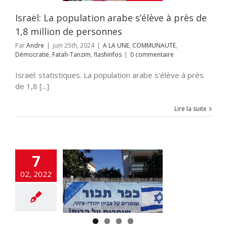
flashinfos
Israël: La population arabe s’élève à près de
1,8 million de personnes
Par
Andre
|
juin 25th, 2024
|
A LA UNE
,
COMMUNAUTE
,
Démocratie
,
Fatah-Tanzim
,
flashinfos
|
0 commentaire
Israël: statistiques. La population arabe s'élève à près
de 1,8 [...]
Lire la suite
7
ée: Kfar Tavor
02, 2022
ation de Terres
es aux Arabes
 UNE
DEFENSE
MIE
MONDE JUIF
SOCIETE