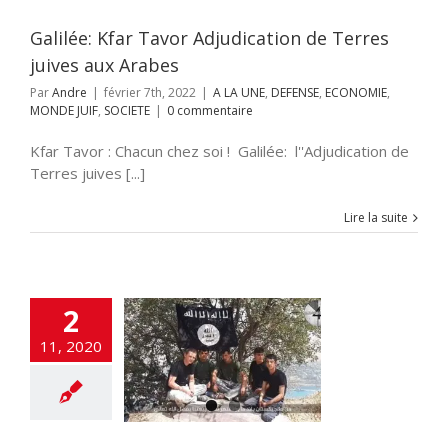
Galilée: Kfar Tavor Adjudication de Terres
juives aux Arabes
Par
Andre
|
février 7th, 2022
|
A LA UNE
,
DEFENSE
,
ECONOMIE
,
MONDE JUIF
,
SOCIETE
|
0 commentaire
Kfar Tavor : Chacun chez soi ! Galilée: l''Adjudication de
Terres juives [...]
Lire la suite
2
11, 2020
 Islamismophobe
NSE
flashinfos
SOCIETE