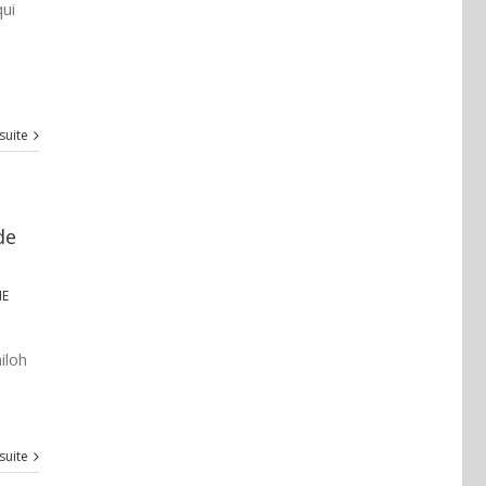
ui
 suite
de
IE
iloh
 suite