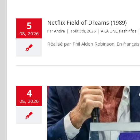
Netflix Field of Dreams (1989)
5
Par
Andre
|
août 5th, 2026
|
A LA UNE
,
flashinfos
|
08, 2026
Réalisé par Phil Alden Robinson. En français, l
4
08, 2026
émocratie pour un
camp
fos
Non classé