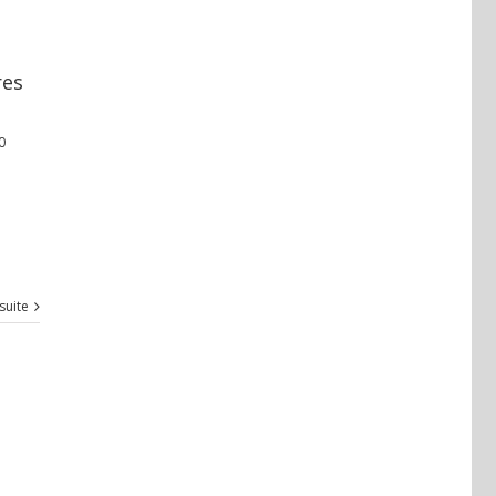
res
0
 suite