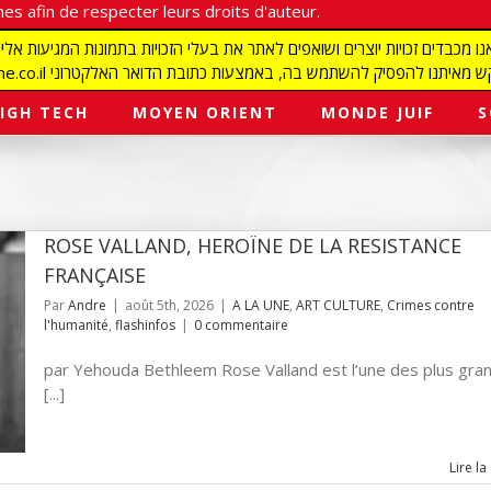
es afin de respecter leurs droits d'auteur.
redaction@israelmagazine.co.il סיק להשתמש בה, באמצעות כתובת הדואר האלקטרוני
IGH TECH
MOYEN ORIENT
MONDE JUIF
S
ROSE VALLAND, HEROÏNE DE LA RESISTANCE
FRANÇAISE
Par
Andre
|
août 5th, 2026
|
A LA UNE
,
ART CULTURE
,
Crimes contre
l'humanité
,
flashinfos
|
0 commentaire
par Yehouda Bethleem Rose Valland est l’une des plus gra
[...]
Lire la