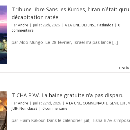
Tribune libre Sans les Kurdes, l’Iran n’était qu’
décapitation ratée
Par
Andre
|
juillet 28th, 2026
|
A LA UNE
,
DEFENSE
,
flashinfos
|
0
commentaire
par Aldo Mungo Le 28 février, Israël n'a pas lancé [...]
Lire la
TICHA B’AV. La haine gratuite n’a pas disparu
Par
Andre
|
juillet 22nd, 2026
|
A LA UNE
,
COMMUNAUTE
,
GENIE JUIF
,
JUIF
,
Non classé
|
0 commentaire
par Haim Kakoun Dans le calendrier juif, Tisha B'Av s'impose 