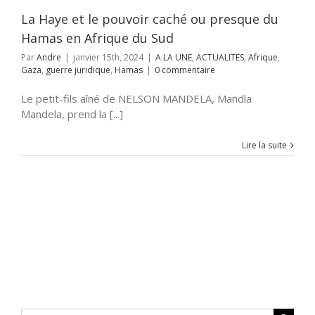
dique
Hamas
La Haye et le pouvoir caché ou presque du
Hamas en Afrique du Sud
Par
Andre
|
janvier 15th, 2024
|
A LA UNE
,
ACTUALITES
,
Afrique
,
Gaza
,
guerre juridique
,
Hamas
|
0 commentaire
Le petit-fils aîné de NELSON MANDELA, Mandla
Mandela, prend la [...]
Lire la suite