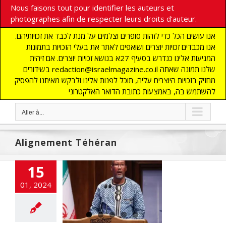
Nous faisons tout pour identifier les auteurs et
photographes afin de respecter leurs droits d'auteur.
אנו עושים הכל כדי לזהות סופרים וצלמים על מנת לכבד את זכויותיהם.
אנו מכבדים זכויות יוצרים ושואפים לאתר את בעלי הזכויות בתמונות
המגיעות אלינו כנדרש בסעיף 27א בנושא זכויות יוצרים. אם זיהית
בשידורים redaction@israelmagazine.co.il שלנו תמונה שאתה
מחזיק בזכויות היוצרים עליה, תוכל לפנות אלינו ולבקש מאיתנו להפסיק
להשתמש בה, באמצעות כתובת הדואר האלקטרוני
Aller à...
Alignement Téhéran
15
e et le pouvoir
ou presque du
01, 2024
en Afrique du
Sud
NE
ACTUALITES
ue
Gaza
guerre