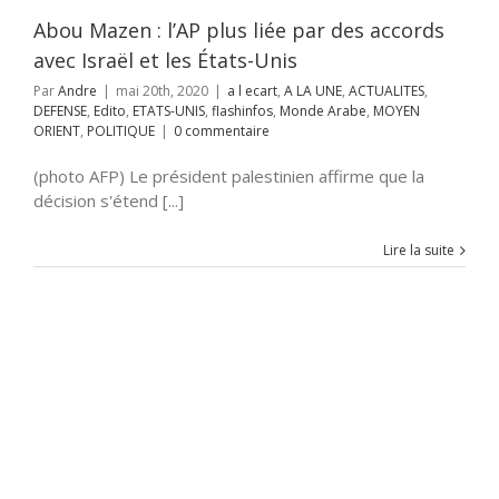
os
Monde Arabe
Abou Mazen : l’AP plus liée par des accords
RIENT
POLITIQUE
avec Israël et les États-Unis
Par
Andre
|
mai 20th, 2020
|
a l ecart
,
A LA UNE
,
ACTUALITES
,
DEFENSE
,
Edito
,
ETATS-UNIS
,
flashinfos
,
Monde Arabe
,
MOYEN
ORIENT
,
POLITIQUE
|
0 commentaire
(photo AFP) Le président palestinien affirme que la
décision s'étend [...]
Lire la suite