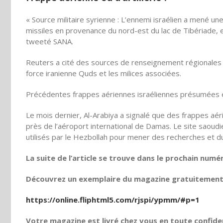
« Source militaire syrienne : L’ennemi israélien a mené un
missiles en provenance du nord-est du lac de Tibériade, e
tweeté SANA.
Reuters a cité des sources de renseignement régionales d
force iranienne Quds et les milices associées.
Précédentes frappes aériennes israéliennes présumées 
Le mois dernier, Al-Arabiya a signalé que des frappes aé
près de l’aéroport international de Damas. Le site saoud
utilisés par le Hezbollah pour mener des recherches et d
La suite de l’article se trouve dans le prochain numé
Découvrez un exemplaire du magazine gratuitement e
https://online.fliphtml5.com/rjspi/ypmm/#p=1
Votre magazine est livré chez vous en toute confiden