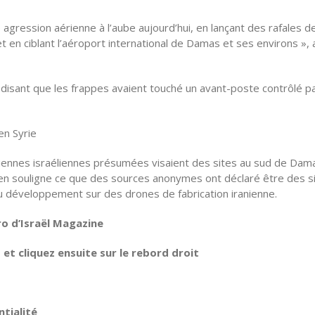
e agression aérienne à l’aube aujourd’hui, en lançant des rafales d
t en ciblant l’aéroport international de Damas et ses environs », 
isant que les frappes avaient touché un avant-poste contrôlé pa
en Syrie
riennes israéliennes présumées visaient des sites au sud de Dam
ien souligne ce que des sources anonymes ont déclaré être des s
u développement sur des drones de fabrication iranienne.
ro d’Israël Magazine
t cliquez ensuite sur le rebord droit
tialité