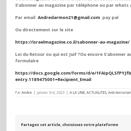
S’abonner au magazine par téléphone ou par whats a
Par email
Andredarmon21@gmail.com
pay pal
Ou directement sur le site
https://israelmagazine.co.il/sabonner-au-magazine/
Loi du Retour ou qui est Juif ?Ou encore S’abonner au
formulaire
https://docs.google.com/forms/d/e/1FAIpQLSfPY
entry.1189475001=Recipient_Email
Par
Andre
|
janvier 3rd, 2023
|
A LA UNE
,
ACTUALITES
,
Anti-terroris
Partagez cet article, choisissez votre plateforme