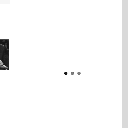
Yaïr Golan : une démocratie pour
un seul camp