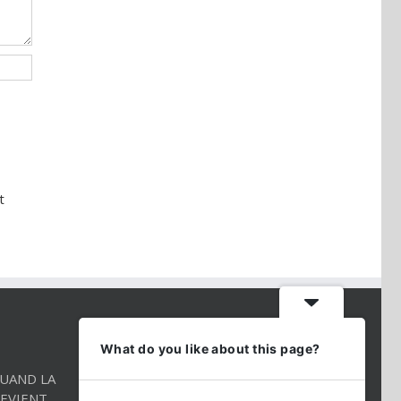
t
CONTACT INFO
What do you like about this page?
QUAND LA
Téléphone:
01 86 98 27 27
EVIENT
Mobile:
054 2544520