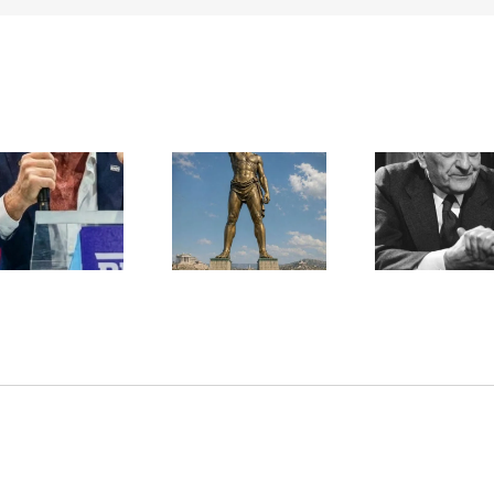
Une lettre
inédite de
Ile de Rhodes ;
Malraux sur
un foyer juif
l’État d’Israël |
déserté
PAR « LA REGLE
DU JEU »