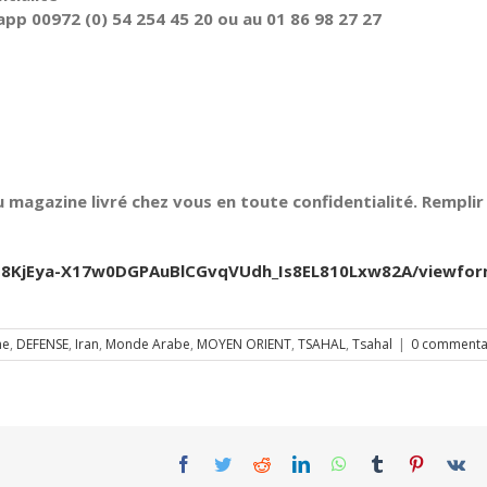
pp 00972 (0) 54 254 45 20 ou au 01 86 98 27 27
 magazine livré chez vous en toute confidentialité. Remplir 
Jfb8KjEya-X17w0DGPAuBlCGvqVUdh_Is8EL810Lxw82A/viewfo
me
,
DEFENSE
,
Iran
,
Monde Arabe
,
MOYEN ORIENT
,
TSAHAL
,
Tsahal
|
0 commenta
Facebook
Twitter
Reddit
LinkedIn
WhatsApp
Tumblr
Pinterest
Vk