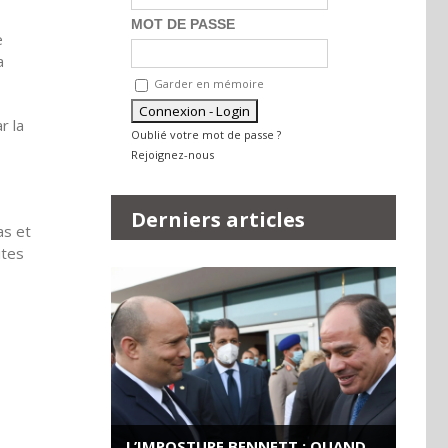
MOT DE PASSE
e
a
Garder en mémoire
r la
Oublié votre mot de passe ?
Rejoignez-nous
Derniers articles
as et
ites
L’IMPOSTURE BENNETT : QUAND