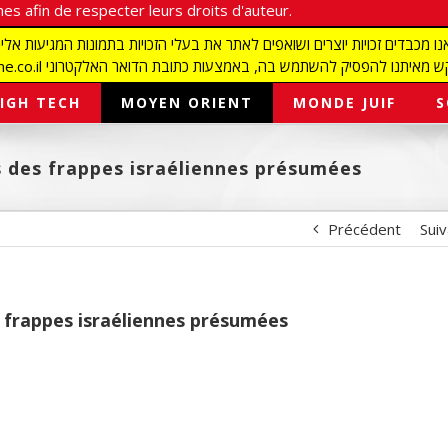
es afin de respecter leurs droits d'auteur.
redaction@israelmagazine.co.il סיק להשתמש בה, באמצעות כתובת הדואר האלקטרוני
IGH TECH
MOYEN ORIENT
MONDE JUIF
S
s des frappes israéliennes présumées
Précédent
Sui
s frappes israéliennes présumées