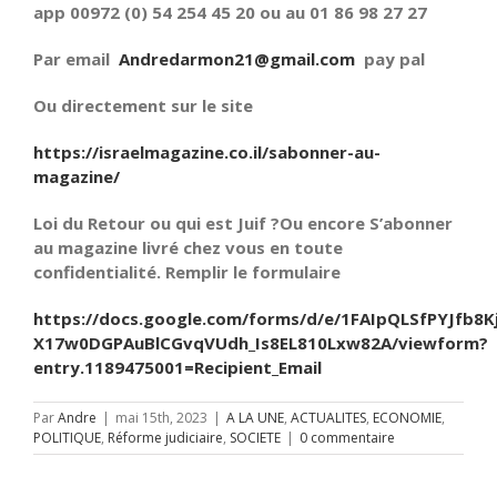
app 00972 (0) 54 254 45 20 ou au 01 86 98 27 27
Par email
Andredarmon21@gmail.com
pay pal
Ou directement sur le site
https://israelmagazine.co.il/sabonner-au-
magazine/
Loi du Retour ou qui est Juif ?Ou encore S’abonner
au magazine livré chez vous en toute
confidentialité. Remplir le formulaire
https://docs.google.com/forms/d/e/1FAIpQLSfPYJfb8K
X17w0DGPAuBlCGvqVUdh_Is8EL810Lxw82A/viewform?
entry.1189475001=Recipient_Email
Par
Andre
|
mai 15th, 2023
|
A LA UNE
,
ACTUALITES
,
ECONOMIE
,
POLITIQUE
,
Réforme judiciaire
,
SOCIETE
|
0 commentaire