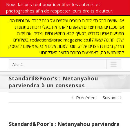
Nous faisons tout pour identifier les auteurs et
photographes afin de respecter leurs droits d'auteur.
אנו עושים הכל כדי לזהות סופרים וצלמים על מנת לכבד את זכויותיהם.
אנו מכבדים זכויות יוצרים ושואפים לאתר את בעלי הזכויות בתמונות
המגיעות אלינו כנדרש בסעיף 27א בנושא זכויות יוצרים. אם זיהית
בשידורים redaction@israelmagazine.co.il שלנו תמונה שאתה
מחזיק בזכויות היוצרים עליה, תוכל לפנות אלינו ולבקש מאיתנו להפסיק
להשתמש בה, באמצעות כתובת הדואר האלקטרוני
Aller à...
Standard&Poor’s : Netanyahou
parviendra à un consensus
Précédent
Suivant
Standard&Poor’s : Netanyahou parviendra