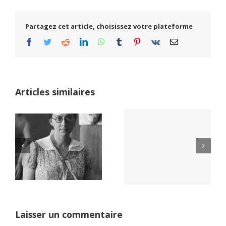
Partagez cet article, choisissez votre plateforme
Facebook
Twitter
Reddit
LinkedIn
WhatsApp
Tumblr
Pinterest
Vk
Email
Articles similaires
Yaïr Golan : une
Netflix Field of
démocratie pour
Dreams (1989)
un seul camp
Laisser un commentaire