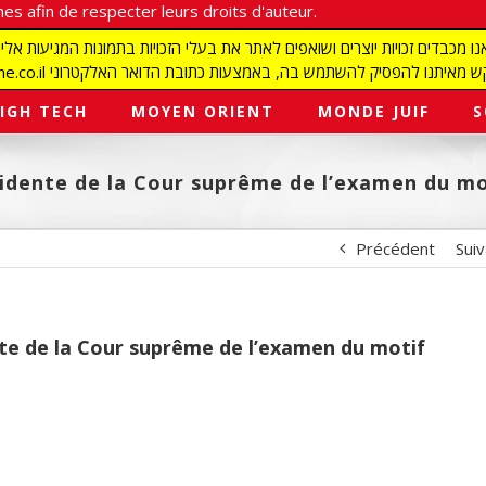
es afin de respecter leurs droits d'auteur.
redaction@israelmagazine.co.il סיק להשתמש בה, באמצעות כתובת הדואר האלקטרוני
IGH TECH
MOYEN ORIENT
MONDE JUIF
S
idente de la Cour suprême de l’examen du mo
Précédent
Sui
te de la Cour suprême de l’examen du motif