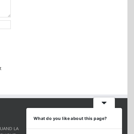
t
CONTACT INFO
What do you like about this page?
QUAND LA
Téléphone:
01 86 98 27 27