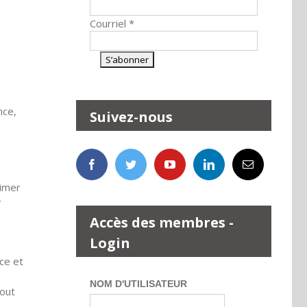
Courriel
*
nce,
Suivez-nous
rimer
r
Accès des membres -
Login
ce et
NOM D'UTILISATEUR
yout