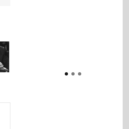
Yaïr Golan : une démocratie pour
un seul camp