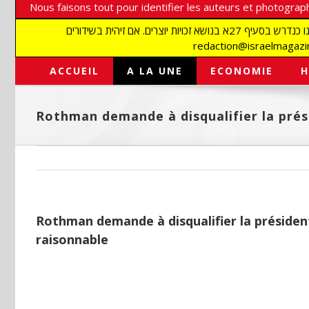
Nous faisons tout pour identifier les auteurs et photograph
אנו עושים הכל כדי לזהות סופרים וצלמים על מנת לכבד את זכויותיהם. אנו מכבדים זכויות יוצרים ושואפים לאתר את בעלי הזכויות בתמונות המגיעות אלינו כנדרש בסעיף 27א בנושא זכויות יוצרים. אם זיהית בשידורים
ACCUEIL
A LA UNE
ECONOMIE
H
Rothman demande à disqualifier la prés
Rothman demande à disqualifier la présiden
raisonnable