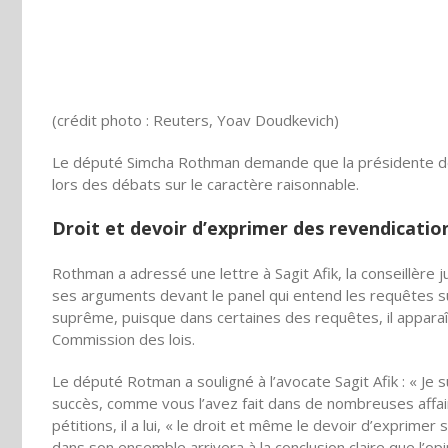
(crédit photo : Reuters, Yoav Doudkevich)
Le député Simcha Rothman demande que la présidente de l
lors des débats sur le caractère raisonnable.
Droit et devoir d’exprimer des revendicatio
Rothman a adressé une lettre à Sagit Afik, la conseillère jur
ses arguments devant le panel qui entend les requêtes sur 
suprême, puisque dans certaines des requêtes, il appara
Commission des lois.
Le député Rotman a souligné à l’avocate Sagit Afik : « J
succès, comme vous l’avez fait dans de nombreuses affair
pétitions, il a lui, « le droit et même le devoir d’exprime
dans son ensemble arrivera à la conclusion claire que l’o