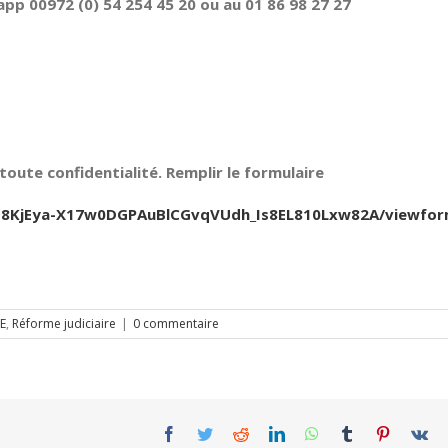
pp 00972 (0) 54 254 45 20 ou au 01 86 98 27 27
oute confidentialité. Remplir le formulaire
Jfb8KjEya-X17w0DGPAuBlCGvqVUdh_Is8EL810Lxw82A/viewfo
E
,
Réforme judiciaire
|
0 commentaire
Facebook
Twitter
Reddit
LinkedIn
WhatsApp
Tumblr
Pinterest
Vk