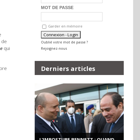
MOT DE PASSE
Garder en mémoire
e
n de
Oublié votre mot de passe ?
me
qui
Rejoignez-nous
Derniers articles
opre
L’IMPOSTURE BENNETT : QUAND