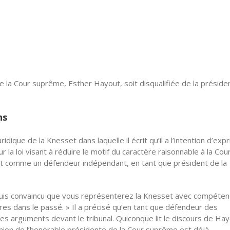
a Cour suprême, Esther Hayout, soit disqualifiée de la préside
ns
idique de la Knesset dans laquelle il écrit qu’il a l’intention d’exp
la loi visant à réduire le motif du caractère raisonnable à la Cou
ît comme un défendeur indépendant, en tant que président de la
e suis convaincu que vous représenterez la Knesset avec compéten
es dans le passé. » Il a précisé qu’en tant que défendeur des
r ses arguments devant le tribunal. Quiconque lit le discours de Ha
pinion de l’honorable présidente de la Cour suprême est déjà