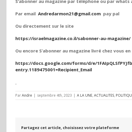
S’abonner au magazine par téléphone ou par whats a
Par email
Andredarmon21@gmail.com
pay pal
Ou directement sur le site
https://israelmagazine.co.il/sabonner-au-magazine/
Ou encore S’abonner au magazine livré chez vous en t
https://docs.google.com/forms/d/e/1FAIpQLSfPY
entry.1189475001=Recipient_Email
Par
Andre
|
septembre 4th, 2023
|
A LA UNE
,
ACTUALITES
,
POLITIQU
Partagez cet article, choisissez votre plateforme