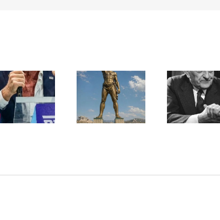
Une lettre
inédite de
Ile de Rhodes ;
Malraux sur
un foyer juif
l’État d’Israël |
déserté
PAR « LA REGLE
DU JEU »