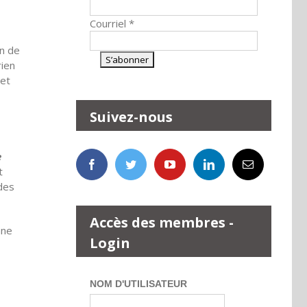
Courriel
*
on de
rien
 et
Suivez-nous
e
t
des
Accès des membres -
nne
Login
NOM D'UTILISATEUR