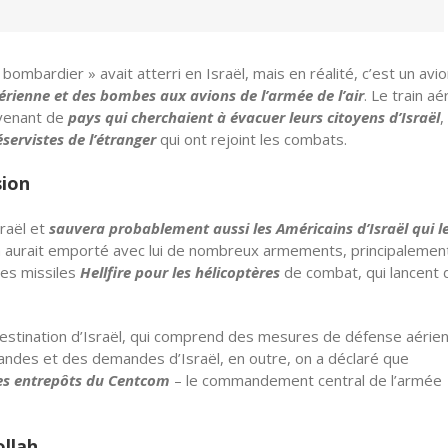
 bombardier » avait atterri en Israël, mais en réalité, c’est un avi
érienne et des bombes aux avions de l’armée de l’air
. Le train aé
ovenant de
pays qui cherchaient à évacuer leurs citoyens d’Israël
,
éservistes de l’étranger
qui ont rejoint les combats.
sion
sraël et
sauvera probablement aussi les Américains d’Israël qui l
ain aurait emporté avec lui de nombreux armements, principalemen
es missiles
Hellfire pour les hélicoptères
de combat, qui lancent 
 destination d’Israël, qui comprend des mesures de défense aérie
andes et des demandes d’Israël, en outre, on a déclaré que
des entrepôts du Centcom
– le commandement central de l’armée
ollah