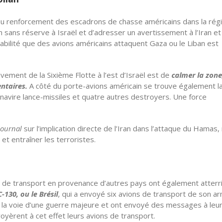
 au renforcement des escadrons de chasse américains dans la régi
ien sans réserve à Israël et d’adresser un avertissement à l’Iran et
abilité que des avions américains attaquent Gaza ou le Liban est
ement de la Sixième Flotte à l’est d’Israël est de
calmer la zone
ntaires.
A côté du porte-avions américain se trouve également l
 navire lance-missiles et quatre autres destroyers. Une force
Journal
sur l’implication directe de l’Iran dans l’attaque du Hamas,
et entraîner les terroristes.
ns de transport en provenance d’autres pays ont également atterr
-130, ou le Brésil
, qui a envoyé six avions de transport de son a
r la voie d’une guerre majeure et ont envoyé des messages à leu
nvoyèrent à cet effet leurs avions de transport.