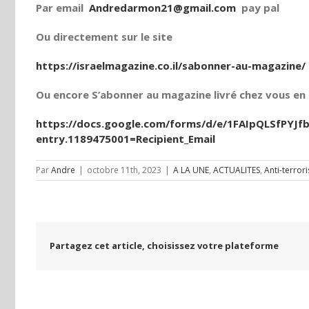
Par email
Andredarmon21@gmail.com
pay pal
Ou directement sur le site
https://israelmagazine.co.il/sabonner-au-magazine/
Ou encore S’abonner au magazine livré chez vous en t
https://docs.google.com/forms/d/e/1FAIpQLSfPY
entry.1189475001=Recipient_Email
Par
Andre
|
octobre 11th, 2023
|
A LA UNE
,
ACTUALITES
,
Anti-terror
Partagez cet article, choisissez votre plateforme