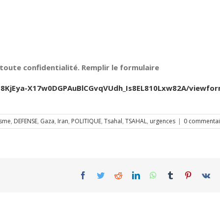
oute confidentialité. Remplir le formulaire
Jfb8KjEya-X17w0DGPAuBlCGvqVUdh_Is8EL810Lxw82A/viewfo
isme
,
DEFENSE
,
Gaza
,
Iran
,
POLITIQUE
,
Tsahal
,
TSAHAL
,
urgences
|
0 commentai
Facebook
Twitter
Reddit
LinkedIn
WhatsApp
Tumblr
Pinterest
Vk