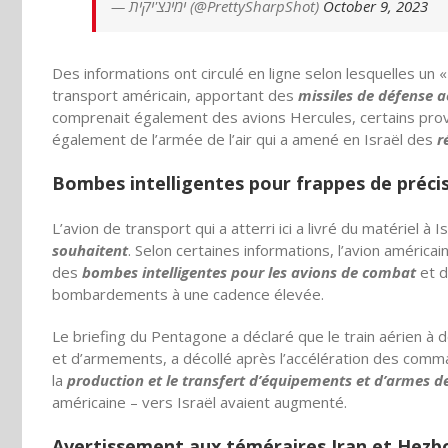
— ימינצ'יקית (@PrettySharpShot)
October 9, 2023
Des informations ont circulé en ligne selon lesquelles un «
transport américain, apportant des
missiles de défense a
comprenait également des avions Hercules, certains pr
également de l’armée de l’air qui a amené en Israël des
r
Bombes intelligentes pour frappes de préci
L’avion de transport qui a atterri ici a livré du matériel à I
souhaitent
. Selon certaines informations, l’avion améric
des
bombes intelligentes pour les avions de combat
et d
bombardements à une cadence élevée.
Le briefing du Pentagone a déclaré que le train aérien à
et d’armements, a décollé après l’accélération des comm
la
production et le transfert d’équipements et d’armes 
américaine – vers Israël avaient augmenté.
Avertissement aux téméraires Iran et Hezb