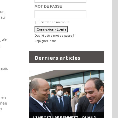
MOT DE PASSE
on,
 au
Garder en mémoire
Oublié votre mot de passe ?
, de
Rejoignez-nous
a
Derniers articles
 mais
i en
rmée
rs
L’IMPOSTURE BENNETT : QUAND