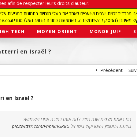
es afin de respecter leurs droits d'auteur.
redaction@israelmagazine.co.il סיק להשתמש בה, באמצעות כתובת הדואר האלקטרוני
IGH TECH
MOYEN ORIENT
MONDE JUIF
S
tterri en Israël ?
Précédent
Sui
i en Israël ?
הם באמת מצפים שגם נחזיר להם אותו בחזרה אחרי השימוש?
pic.twitter.com/Pnni8nGR8G
נחיתת המפציץ האמריקאי בישראל