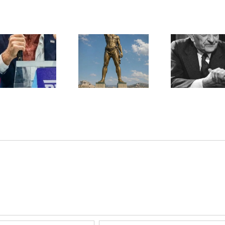
Une lettre
inédite de
Ile de Rhodes ;
Malraux sur
un foyer juif
l’État d’Israël |
déserté
PAR « LA REGLE
DU JEU »