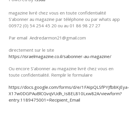
magazine livré chez vous en toute confidentialité
S’abonner au magazine par téléphone ou par whats app
00972 (0) 54 254 45 20 ou au 01 86 98 27 27
Par email Andredarmon21@gmail.com
directement sur le site
https://israelmagazine.co.il/sabonner-au-magazine/
Ou encore S’abonner au magazine livré chez vous en
toute confidentialité. Remplir le formulaire
https://docs.google.com/forms/d/e/1FAIpQLSfPYJfb8KjEya-
X17w0DGPAuBlCGvqVUdh_Is8EL810Lxw82A/viewform?
entry.1189475001=Recipient_Email