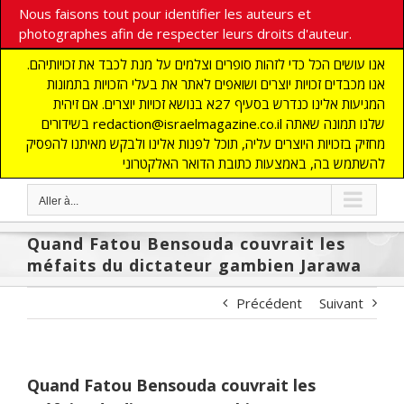
Nous faisons tout pour identifier les auteurs et
photographes afin de respecter leurs droits d'auteur.
אנו עושים הכל כדי לזהות סופרים וצלמים על מנת לכבד את זכויותיהם.
אנו מכבדים זכויות יוצרים ושואפים לאתר את בעלי הזכויות בתמונות
המגיעות אלינו כנדרש בסעיף 27א בנושא זכויות יוצרים. אם זיהית
בשידורים redaction@israelmagazine.co.il שלנו תמונה שאתה
מחזיק בזכויות היוצרים עליה, תוכל לפנות אלינו ולבקש מאיתנו להפסיק
להשתמש בה, באמצעות כתובת הדואר האלקטרוני
Aller à...
Quand Fatou Bensouda couvrait les
méfaits du dictateur gambien Jarawa
Précédent
Suivant
Quand Fatou Bensouda couvrait les