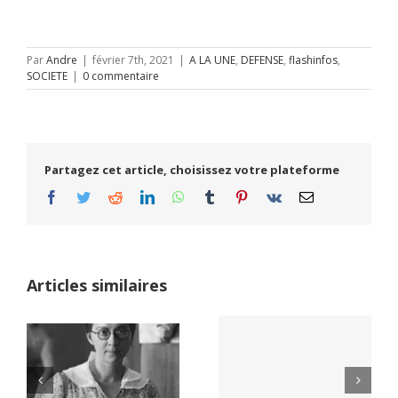
Par
Andre
|
février 7th, 2021
|
A LA UNE
,
DEFENSE
,
flashinfos
,
SOCIETE
|
0 commentaire
Partagez cet article, choisissez votre plateforme
Facebook
Twitter
Reddit
LinkedIn
WhatsApp
Tumblr
Pinterest
Vk
Email
Articles similaires
Yaïr Golan : une
Netflix Field of