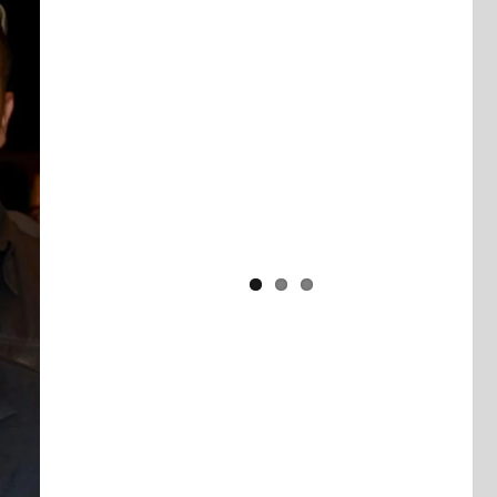
Yaïr Golan : une démocratie pour
un seul camp