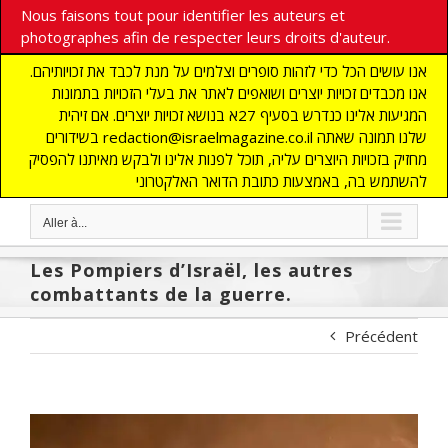
Nous faisons tout pour identifier les auteurs et
photographes afin de respecter leurs droits d'auteur.
אנו עושים הכל כדי לזהות סופרים וצלמים על מנת לכבד את זכויותיהם.
אנו מכבדים זכויות יוצרים ושואפים לאתר את בעלי הזכויות בתמונות
המגיעות אלינו כנדרש בסעיף 27א בנושא זכויות יוצרים. אם זיהית
בשידורים redaction@israelmagazine.co.il שלנו תמונה שאתה
מחזיק בזכויות היוצרים עליה, תוכל לפנות אלינו ולבקש מאיתנו להפסיק
להשתמש בה, באמצעות כתובת הדואר האלקטרוני
Aller à...
Les Pompiers d’Israël, les autres
combattants de la guerre.
Précédent
View
Larger