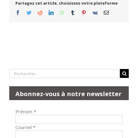
Partagez cet article, choisissez votre plateforme
Facebook
Twitter
Reddit
LinkedIn
WhatsApp
Tumblr
Pinterest
Vk
Email
Rechercher:
Abonnez-vous à notre newsletter
Prénom
*
Courriel
*