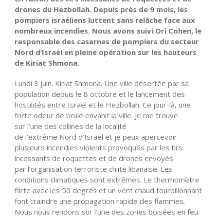
drones du Hezbollah. Depuis près de 9 mois, les
pompiers
israéliens
luttent sans relâche face aux
nombreux incendies. Nous avons suivi Ori Cohen, le
responsable des casernes de pompiers du secteur
Nord
d’Israël
en pleine opération sur les hauteurs
de
Kiriat
Shmona.
Lundi 3 juin.
Kiriat
Shmona. Une ville désertée par sa
population depuis le 8 octobre et le lancement des
hostilités entre Israël et le Hezbollah. Ce jour-là, une
forte odeur de brulé envahit la ville. Je me trouve
sur
l’une
des collines de la localité
de
l’extrême
Nord
d’Israël
et je peux apercevoir
plusieurs incendies violents provoqués par les tirs
incessants de roquettes et de drones envoyés
par
l’organisation
terroriste chiite libanaise. Les
conditions climatiques sont extrêmes. Le thermomètre
flirte avec les 50 degrés et un vent chaud tourbillonnant
font craindre une propagation rapide des flammes.
Nous nous rendons sur
l’une
des zones boisées en feu.