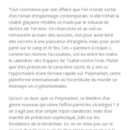
Tout commence par une affaire que l’on croirait sortie
d’un roman d’espionnage contemporain, si elle n’était la
réalité glaçante révélée ce matin par le tribunal de
district de Tel-Aviv. Un réserviste et un civil se
retrouvent au banc des accusés, non pour avoir livré
des secrets à une puissance étrangère, mais pour avoir
parié sur le sang et le feu. Ces « parieurs à risque »,
comme les nomme l’accusation, ont eu entre les mains
le calendrier des frappes de Tsahal contre l’Iran. Plutôt
que d’en préserver le caractère sacré, ils y ont vu
l’opportunité d’une fortune rapide sur Polymarket, cette
plateforme internationale où l’incertitude du monde se
monnaye en cryptomonnaies.
Qu’est-ce donc que ce Polymarket, ce théâtre d’un
genre nouveau qui sème l’effroi parmi les stratèges ? Il
ne s’agit pas d’un simple tripot clandestin, mais d’un
marché de prédiction sophistiqué, bâti sur les
fondations de la blockchain. Ici, on ne mise pas sur la
course d’un lévrier ou le tir d’un attaquant, mais sur la