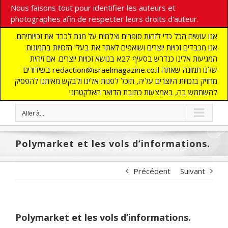
Nous faisons tout pour identifier les auteurs et
photographes afin de respecter leurs droits d'auteur.
אנו עושים הכל כדי לזהות סופרים וצלמים על מנת לכבד את זכויותיהם.
אנו מכבדים זכויות יוצרים ושואפים לאתר את בעלי הזכויות בתמונות
המגיעות אלינו כנדרש בסעיף 27א בנושא זכויות יוצרים. אם זיהית
בשידורים redaction@israelmagazine.co.il שלנו תמונה שאתה
מחזיק בזכויות היוצרים עליה, תוכל לפנות אלינו ולבקש מאיתנו להפסיק
להשתמש בה, באמצעות כתובת הדואר האלקטרוני
Aller à...
Polymarket et les vols d’informations.
Précédent
Suivant
Polymarket et les vols d’informations.