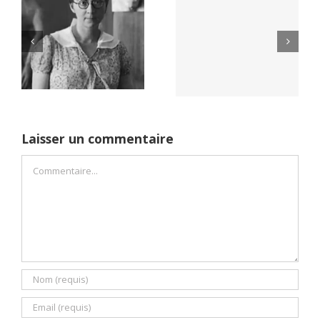
Yaïr Golan : une
Netflix Field of
démocratie pour
Dreams (1989)
un seul camp
Laisser un commentaire
Commentaire