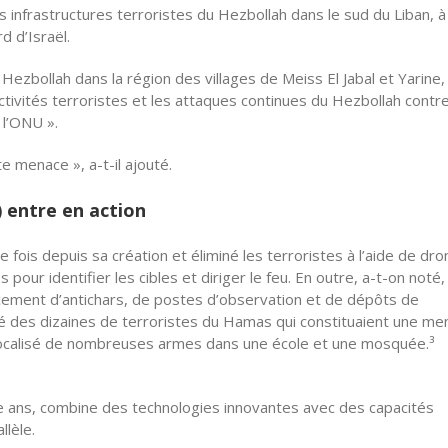
s infrastructures terroristes du Hezbollah dans le sud du Liban, à 
d d’Israël.
Hezbollah dans la région des villages de Meiss El Jabal et Yarine,
activités terroristes et les attaques continues du Hezbollah contr
 l’ONU ».
e menace », a-t-il ajouté.
 entre en action
fois depuis sa création et éliminé les terroristes à l’aide de dr
ur identifier les cibles et diriger le feu. En outre, a-t-on noté,
ncement d’antichars, de postes d’observation et de dépôts de
né des dizaines de terroristes du Hamas qui constituaient une me
 a localisé de nombreuses armes dans une école et une mosquée.³
atre ans, combine des technologies innovantes avec des capacités
lèle.