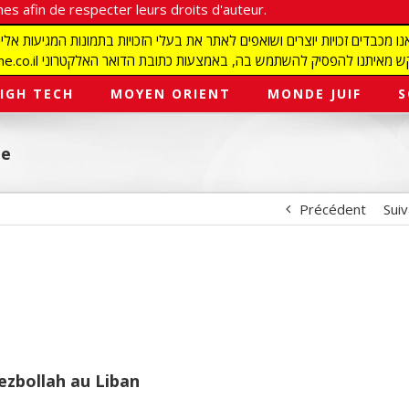
es afin de respecter leurs droits d'auteur.
redaction@israelmagazine.co.il סיק להשתמש בה, באמצעות כתובת הדואר האלקטרוני
IGH TECH
MOYEN ORIENT
MONDE JUIF
S
re
Précédent
Sui
ezbollah au Liban