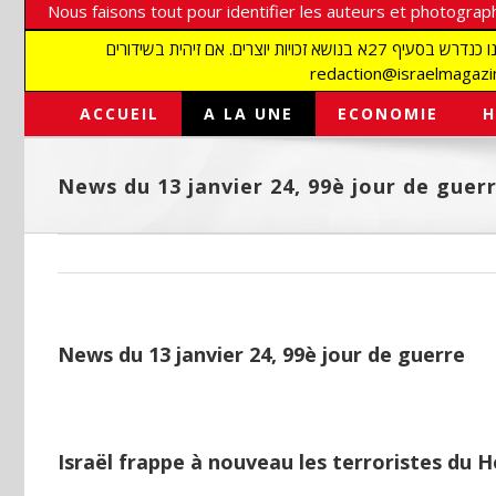
Nous faisons tout pour identifier les auteurs et photograph
אנו עושים הכל כדי לזהות סופרים וצלמים על מנת לכבד את זכויותיהם. אנו מכבדים זכויות יוצרים ושואפים לאתר את בעלי הזכויות בתמונות המגיעות אלינו כנדרש בסעיף 27א בנושא זכויות יוצרים. אם זיהית בשידורים
ACCUEIL
A LA UNE
ECONOMIE
H
News du 13 janvier 24, 99è jour de guer
News du 13 janvier 24, 99è jour de guerre
Israël frappe à nouveau les terroristes du H