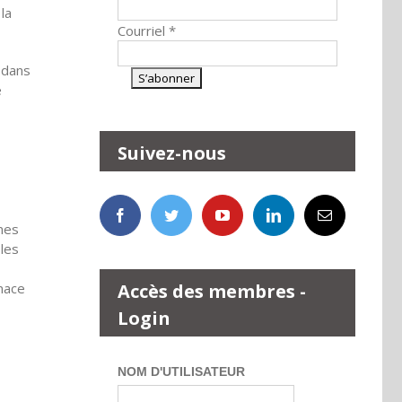
la
Courriel
*
 dans
e
Suivez-nous
ones
 les
nace
Accès des membres -
Login
NOM D'UTILISATEUR