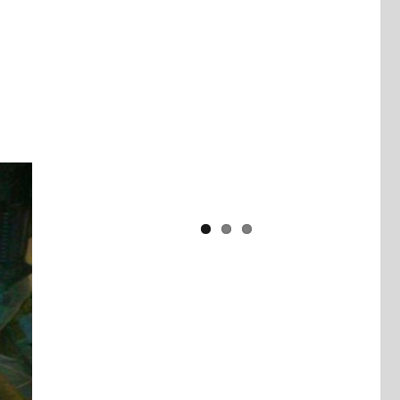
Yaïr Golan : une démocratie pour
un seul camp