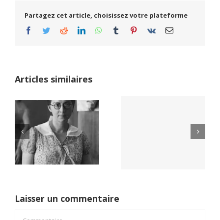
Partagez cet article, choisissez votre plateforme
Facebook
Twitter
Reddit
LinkedIn
WhatsApp
Tumblr
Pinterest
Vk
Email
Articles similaires
Yaïr Golan : une
Netflix Field of
démocratie pour
Dreams (1989)
un seul camp
Laisser un commentaire
Commentaire