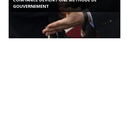
GOUVERNEMENT
ROSE VALLAND, HEROÏNE DE LA RESISTANCE
FRANÇAISE