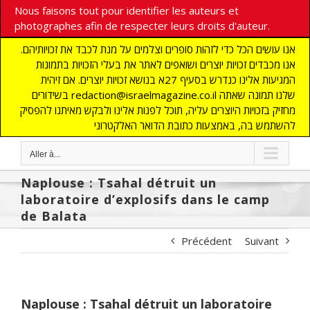
Nous faisons tout pour identifier les auteurs et
photographes afin de respecter leurs droits d'auteur.
אנו עושים הכל כדי לזהות סופרים וצלמים על מנת לכבד את זכויותיהם.
אנו מכבדים זכויות יוצרים ושואפים לאתר את בעלי הזכויות בתמונות
המגיעות אלינו כנדרש בסעיף 27א בנושא זכויות יוצרים. אם זיהית
בשידורים redaction@israelmagazine.co.il שלנו תמונה שאתה
מחזיק בזכויות היוצרים עליה, תוכל לפנות אלינו ולבקש מאיתנו להפסיק
להשתמש בה, באמצעות כתובת הדואר האלקטרוני
Aller à...
Naplouse : Tsahal détruit un
laboratoire d’explosifs dans le camp
de Balata
Précédent
Suivant
Naplouse : Tsahal détruit un laboratoire