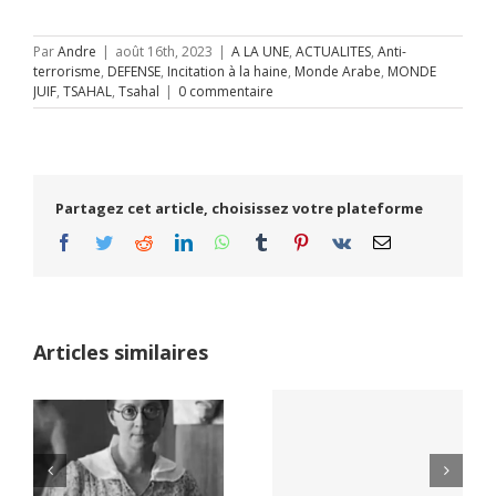
Par
Andre
|
août 16th, 2023
|
A LA UNE
,
ACTUALITES
,
Anti-
terrorisme
,
DEFENSE
,
Incitation à la haine
,
Monde Arabe
,
MONDE
JUIF
,
TSAHAL
,
Tsahal
|
0 commentaire
Partagez cet article, choisissez votre plateforme
Facebook
Twitter
Reddit
LinkedIn
WhatsApp
Tumblr
Pinterest
Vk
Email
Articles similaires
Yaïr Golan : une
Netflix Field of
démocratie pour