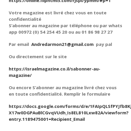
https://online.fliphtml5.com/rjspi/ypmm/#p=1
Votre magazine est livré chez vous en toute
confidentialité
S’abonner au magazine par téléphone ou par whats
app 00972 (0) 54 254 45 20 ou au 01 86 98 27 27
Par email
Andredarmon21@gmail.com
pay pal
Ou directement sur le site
https://israelmagazine.co.il/sabonner-au-
magazine/
Ou encore S’abonner au magazine livré chez vous
en toute confidentialité. Remplir le formulaire
https://docs.google.com/forms/d/e/1FAIpQLSfPYJfb8K
X17w0DGPAuBlCGvqVUdh_Is8EL810Lxw82A/viewform?
entry.1189475001=Recipient_Email