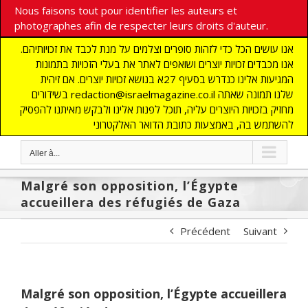
Nous faisons tout pour identifier les auteurs et
photographes afin de respecter leurs droits d'auteur.
אנו עושים הכל כדי לזהות סופרים וצלמים על מנת לכבד את זכויותיהם.
אנו מכבדים זכויות יוצרים ושואפים לאתר את בעלי הזכויות בתמונות
המגיעות אלינו כנדרש בסעיף 27א בנושא זכויות יוצרים. אם זיהית
בשידורים redaction@israelmagazine.co.il שלנו תמונה שאתה
מחזיק בזכויות היוצרים עליה, תוכל לפנות אלינו ולבקש מאיתנו להפסיק
להשתמש בה, באמצעות כתובת הדואר האלקטרוני
Aller à...
Malgré son opposition, l’Égypte
accueillera des réfugiés de Gaza
Précédent
Suivant
Malgré son opposition, l’Égypte accueillera