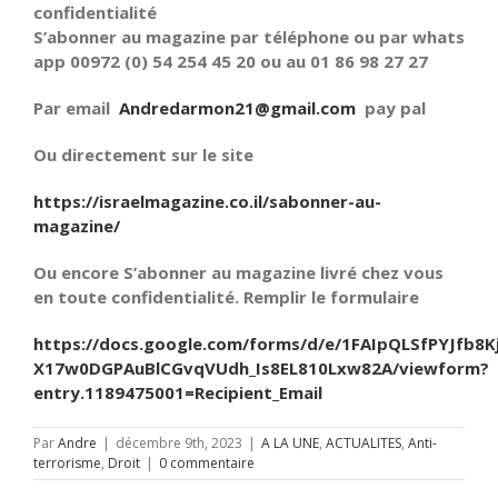
confidentialité
S’abonner au magazine par téléphone ou par whats
app 00972 (0) 54 254 45 20 ou au 01 86 98 27 27
Par email
Andredarmon21@gmail.com
pay pal
Ou directement sur le site
https://israelmagazine.co.il/sabonner-au-
magazine/
Ou encore S’abonner au magazine livré chez vous
en toute confidentialité. Remplir le formulaire
https://docs.google.com/forms/d/e/1FAIpQLSfPYJfb8K
X17w0DGPAuBlCGvqVUdh_Is8EL810Lxw82A/viewform?
entry.1189475001=Recipient_Email
Par
Andre
|
décembre 9th, 2023
|
A LA UNE
,
ACTUALITES
,
Anti-
terrorisme
,
Droit
|
0 commentaire