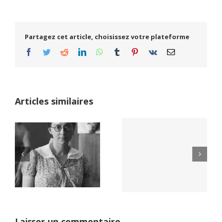
Partagez cet article, choisissez votre plateforme
Facebook
Twitter
Reddit
LinkedIn
WhatsApp
Tumblr
Pinterest
Vk
Email
Articles similaires
Yaïr Golan : une
Netflix Field of
démocratie pour
Dreams (1989)
un seul camp
Laisser un commentaire