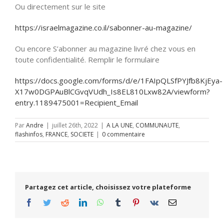
Ou directement sur le site
https://israelmagazine.co.il/sabonner-au-magazine/
Ou encore S’abonner au magazine livré chez vous en
toute confidentialité. Remplir le formulaire
https://docs.google.com/forms/d/e/1FAIpQLSfPYJfb8KjEya-
X17w0DGPAuBlCGvqVUdh_Is8EL810Lxw82A/viewform?
entry.1189475001=Recipient_Email
Par
Andre
|
juillet 26th, 2022
|
A LA UNE
,
COMMUNAUTE
,
flashinfos
,
FRANCE
,
SOCIETE
|
0 commentaire
Partagez cet article, choisissez votre plateforme
Facebook
Twitter
Reddit
LinkedIn
WhatsApp
Tumblr
Pinterest
Vk
Email