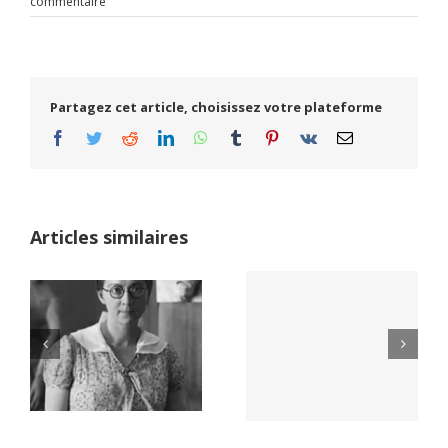
commentaire
Partagez cet article, choisissez votre plateforme
Facebook
Twitter
Reddit
LinkedIn
WhatsApp
Tumblr
Pinterest
Vk
Email
Articles similaires
Yaïr Golan : une
Netflix Field of
démocratie pour
Dreams (1989)
un seul camp