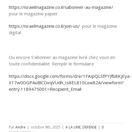
https://israelmagazine.co.il/sabonner-au-magazine/
pour le magazine papier
https://israelmagazine.co.il/join-us/
pour le magazine
digital
Ou encore S’abonner au magazine livré chez vous en
toute confidentialité. Remplir le formulaire
https://docs.google.com/forms/d/e/1FAIpQLSfPYJfb8KjEya-
X17w0DGPAuBlCGvqVUdh_Is8EL810Lxw82A/viewform?
entry.1189475001=Recipient_Email
Par
Andre
|
octobre 9th, 2025
|
A LA UNE
,
DEFENSE
|
0