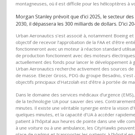
montagneuses, où il est difficile pour les hélicoptères à 
Morgan Stanley prévoit que d’ici 2025, le secteur des
2030, il dépassera les 300 milliards de dollars. D’ici 20
Urban Aeronautics s’est associé à, notamment Boeing et 
objectif de recevoir l’approbation de la FAA et d’être enti
fonctionneront avec un moteur à réaction standard utilisan
de production fonctionnent avec des moteurs électriques.
actuellement des fonds pour lancer le développement à gr
Urban Aeronautics recherche activement des sources de f
de masse. Eliezer Gross, PDG du groupe Besadno, s’est asso
objectifs principaux d’Hatzolah est d’être à portée de ma
Dans le domaine des services médicaux d’urgence (EMS), 
de la technologie UA pour sauver des vies. Contrairement
minutes. Il existe une véritable synergie entre la vision d
quelques minutes, et la capacité d’UA à accéder rapideme
patient à l’hôpital aux heures de pointe dans une ville
à une voiture ou à une ambulance, les CityHawks peuvent su
place de parking et transporter les patients à l’hôpital e