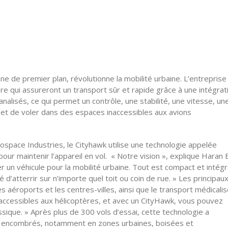
ne de premier plan, révolutionne la mobilité urbaine. L’entreprise
ure qui assureront un transport sûr et rapide grâce à une intégrat
canalisés, ce qui permet un contrôle, une stabilité, une vitesse, un
ir et de voler dans des espaces inaccessibles aux avions
rospace Industries, le Cityhawk utilise une technologie appelée
pour maintenir l’appareil en vol. « Notre vision », explique Haran
r un véhicule pour la mobilité urbaine. Tout est compact et intégr
té d’atterrir sur n’importe quel toit ou coin de rue. » Les principau
s aéroports et les centres-villes, ainsi que le transport médicali
accessibles aux hélicoptères, et avec un CityHawk, vous pouvez
ssique. » Après plus de 300 vols d’essai, cette technologie a
ns encombrés, notamment en zones urbaines, boisées et