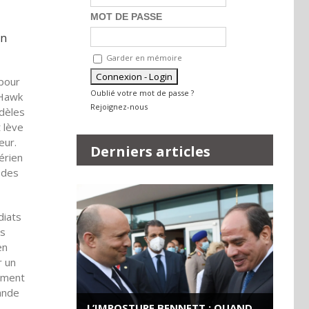
MOT DE PASSE
en
Garder en mémoire
 pour
Oublié votre mot de passe ?
yHawk
Rejoignez-nous
odèles
 lève
eur.
Derniers articles
érien
 des
diats
es
en
r un
rement
rande
L’IMPOSTURE BENNETT : QUAND