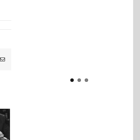
Yaïr Golan : une démocratie pour
un seul camp
Email