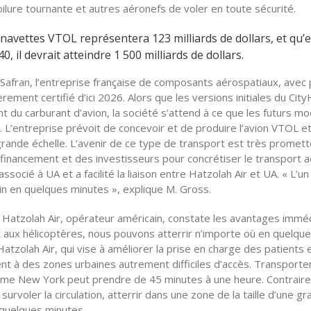
voilure tournante et autres aéronefs de voler en toute sécurité.
 navettes VTOL représentera 123 milliards de dollars, et qu’
40, il devrait atteindre 1 500 milliards de dollars.
Safran, l’entreprise française de composants aérospatiaux, avec
èrement certifié d’ici 2026. Alors que les versions initiales du Cit
t du carburant d’avion, la société s’attend à ce que les futurs m
 L’entreprise prévoit de concevoir et de produire l’avion VTOL et
ande échelle. L’avenir de ce type de transport est très promett
inancement et des investisseurs pour concrétiser le transport a
cié à UA et a facilité la liaison entre Hatzolah Air et UA. « L’un
in en quelques minutes », explique M. Gross.
Hatzolah Air, opérateur américain, constate les avantages immé
 aux hélicoptères, nous pouvons atterrir n’importe où en quelqu
’Hatzolah Air, qui vise à améliorer la prise en charge des patients 
nt à des zones urbaines autrement difficiles d’accès. Transporte
 comme New York peut prendre de 45 minutes à une heure. Contrai
rvoler la circulation, atterrir dans une zone de la taille d’une g
n quelques minutes.