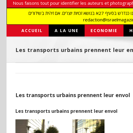
Nous faisons tout pour identifier les auteurs et photograph
אנו עושים הכל כדי לזהות סופרים וצלמים על מנת לכבד את זכויותיהם. אנו מכבדים זכויות יוצרים ושואפים לאתר את בעלי הזכויות בתמונות המגיעות אלינו כנדרש בסעיף 27א בנושא זכויות יוצרים. אם זיהית בשידורים
ACCUEIL
A LA UNE
ECONOMIE
H
Les transports urbains prennent leur e
Les transports urbains prennent leur envol
Les transports urbains prennent leur envol