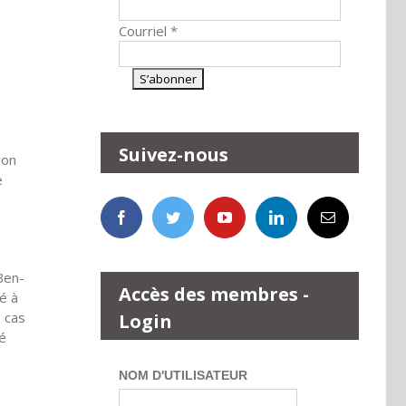
Courriel
*
Suivez-nous
ion
e
 Ben-
Accès des membres -
é à
x cas
Login
sé
NOM D'UTILISATEUR