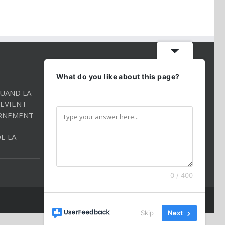
CONTACT INFO
What do you like about this page?
QUAND LA
Téléphone:
01 86 98 27 27
EVIENT
Mobile:
054 2544520
RNEMENT
Email:
andredarmon78@gmail.com
E LA
0 / 400
Skip
Next