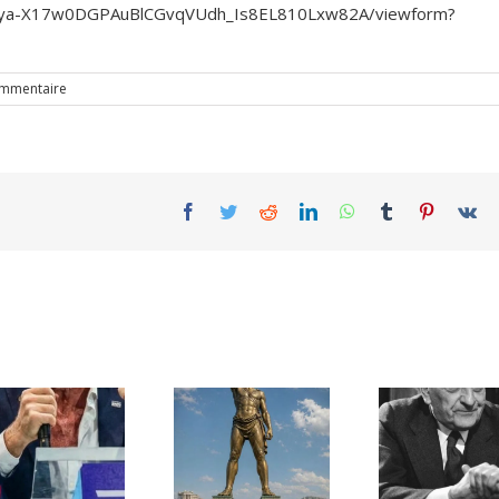
KjEya-X17w0DGPAuBlCGvqVUdh_Is8EL810Lxw82A/viewform?
ommentaire
Facebook
Twitter
Reddit
LinkedIn
WhatsApp
Tumblr
Pinterest
Vk
Une lettre
inédite de
Ile de Rhodes ;
Malraux sur
un foyer juif
l’État d’Israël |
déserté