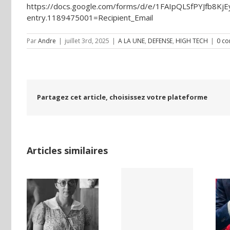
https://docs.google.com/forms/d/e/1FAIpQLSfPYJfb8
entry.1189475001=Recipient_Email
Par
Andre
|
juillet 3rd, 2025
|
A LA UNE
,
DEFENSE
,
HIGH TECH
|
0 c
Partagez cet article, choisissez votre plateforme
Articles similaires
LAND,
Yaïr Golan : une
Netflix Field of
DE LA
démocratie
Dreams (1989)
NCE
pour un seul