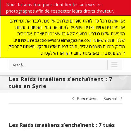
Nous faisons tout pour identifier les auteurs et
photographes afin de respecter leurs droits d'auteur.
אנו עושים הכל כדי לזהות סופרים וצלמים על מנת לכבד את זכויותיהם.
אנו מכבדים זכויות יוצרים ושואפים לאתר את בעלי הזכויות בתמונות
המגיעות אלינו כנדרש בסעיף 27א בנושא זכויות יוצרים. אם זיהית
בשידורים redaction@israelmagazine.co.il שלנו תמונה שאתה
מחזיק בזכויות היוצרים עליה, תוכל לפנות אלינו ולבקש מאיתנו להפסיק
להשתמש בה, באמצעות כתובת הדואר האלקטרוני
Aller à...
Les Raids israéliens s’enchaînent : 7
tués en Syrie
Précédent
Suivant
Les Raids israéliens s’enchaînent : 7 tués