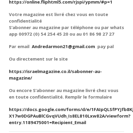
https://online.fliphtml5.com/rjspi/ypmm/#p=1
Votre magazine est livré chez vous en toute
confidentialité
S’abonner au magazine par téléphone ou par whats
app 00972 (0) 54 254 45 20 ou au 01 86 98 27 27
Par email
Andredarmon21@gmail.com
pay pal
Ou directement sur le site
https://israelmagazine.co.il/sabonner-au-
magazine/
Ou encore S’abonner au magazine livré chez vous
en toute confidentialité. Remplir le formulaire
https://docs.google.com/forms/d/e/1FAIpQLSfPYJfb8K
X17w0DGPAuBlCGvqVUdh_Is8EL810Lxw82A/viewform?
entry.1189475001=Recipient_Email