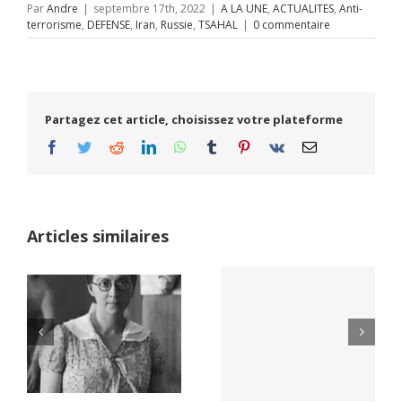
Par
Andre
|
septembre 17th, 2022
|
A LA UNE
,
ACTUALITES
,
Anti-
terrorisme
,
DEFENSE
,
Iran
,
Russie
,
TSAHAL
|
0 commentaire
Partagez cet article, choisissez votre plateforme
Facebook
Twitter
Reddit
LinkedIn
WhatsApp
Tumblr
Pinterest
Vk
Email
Articles similaires
Yaïr Golan : une
Netflix Field of
démocratie pour
Dreams (1989)
un seul camp