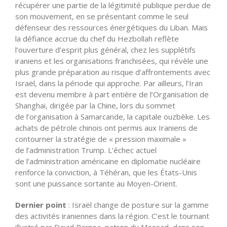
récupérer une partie de la légitimité publique perdue de
son mouvement, en se présentant comme le seul
défenseur des ressources énergétiques du Liban. Mais
la défiance accrue du chef du Hezbollah reflète
l’ouverture d’esprit plus général, chez les supplétifs
iraniens et les organisations franchisées, qui révèle une
plus grande préparation au risque
d’affrontements
avec
Israël, dans la période qui approche. Par ailleurs, l’Iran
est devenu membre à part entière de
l’Organisation
de
Shanghai, dirigée par la Chine, lors du sommet
de
l’organisation
à Samarcande, la capitale ouzbèke. Les
achats de pétrole chinois ont permis aux Iraniens de
contourner la stratégie de « pression maximale »
de
l’administration
Trump.
L’échec
actuel
de
l’administration
américaine en diplomatie nucléaire
renforce la conviction, à Téhéran, que les États-Unis
sont une puissance sortante au Moyen-Orient.
Dernier
point
: Israël change de posture sur la gamme
des activités iraniennes dans la région.
C’est
le tournant
illustré par David Barnea, patron du Mossad, dans son