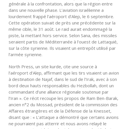
générale à la confrontation, alors que la région entre
dans une nouvelle phase.
L’aviation
israélienne a
lourdement frappé l’aéroport
d’Alep
, le 6 septembre.
Cette opération suivait de près une précédente sur la
même cible, le 31 août. Le raid aurait endommagé la
piste, la mettant hors service. Selon Sana, des missiles
seraient partis de Méditerranée à l’ouest de Lattaquié,
sur la côte syrienne. Ils visaient un entrepôt utilisé par
l’armée
syrienne.
North Press, un site kurde, cite une source à
l’aéroport
d’Alep
, affirmant que les tirs visaient un avion
à destination de Najaf, dans le sud de
l’Irak
, avec à son
bord deux hauts responsables du Hezbollah, dont un
commandant
d’une
alliance régionale soutenue par
l’Iran ». Ce récit recoupe les propos de Ram Ben-Barak,
ancien n°2 du Mossad, président de la commission des
Affaires étrangères et de la Défense de la Knesset,
disant que : «
L’attaque
a démontré que certains avions
ne pourraient pas atterrir et nous avons relayé le