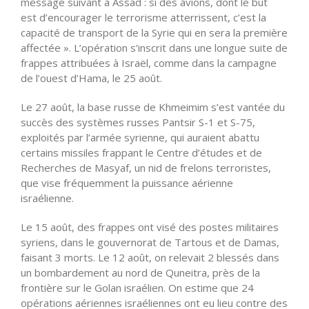
message suivant à Assad : si des avions, dont le but
est
d’encourager
le terrorisme atterrissent,
c’est
la
capacité de transport de la Syrie qui en sera la première
affectée ».
L’opération
s’inscrit dans une longue suite de
frappes attribuées à Israël, comme dans la campagne
de l’ouest d’Hama, le 25 août.
Le 27 août, la base russe de Khmeimim s’est vantée du
succès des systèmes russes Pantsir S-1 et S-75,
exploités par
l’armée
syrienne, qui auraient abattu
certains missiles frappant le Centre d’études et de
Recherches de Masyaf, un nid de frelons terroristes,
que vise fréquemment la puissance aérienne
israélienne.
Le 15 août, des frappes ont visé des postes militaires
syriens, dans le gouvernorat de Tartous et de Damas,
faisant 3 morts. Le 12 août, on relevait 2 blessés dans
un bombardement au nord de Quneitra, près de la
frontière sur le Golan israélien. On estime que 24
opérations aériennes israéliennes ont eu lieu contre des