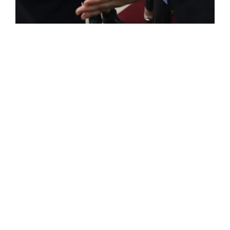
ROSE VALLAND, HEROÏNE DE LA RESISTANCE
FRANÇAISE