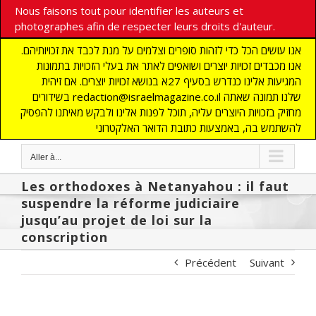
Nous faisons tout pour identifier les auteurs et
photographes afin de respecter leurs droits d'auteur.
אנו עושים הכל כדי לזהות סופרים וצלמים על מנת לכבד את זכויותיהם.
אנו מכבדים זכויות יוצרים ושואפים לאתר את בעלי הזכויות בתמונות
המגיעות אלינו כנדרש בסעיף 27א בנושא זכויות יוצרים. אם זיהית
בשידורים redaction@israelmagazine.co.il שלנו תמונה שאתה
מחזיק בזכויות היוצרים עליה, תוכל לפנות אלינו ולבקש מאיתנו להפסיק
להשתמש בה, באמצעות כתובת הדואר האלקטרוני
Aller à...
Les orthodoxes à Netanyahou : il faut
suspendre la réforme judiciaire
jusqu’au projet de loi sur la
conscription
Précédent
Suivant