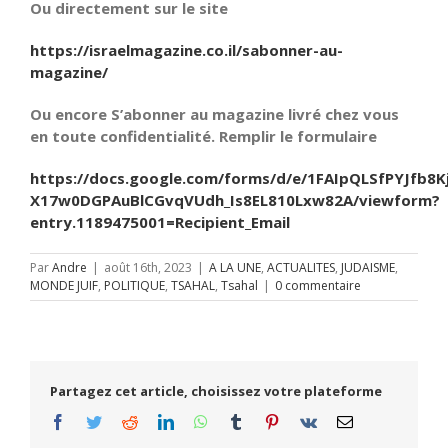
Ou directement sur le site
https://israelmagazine.co.il/sabonner-au-
magazine/
Ou encore S’abonner au magazine livré chez vous
en toute confidentialité. Remplir le formulaire
https://docs.google.com/forms/d/e/1FAIpQLSfPYJfb8K
X17w0DGPAuBlCGvqVUdh_Is8EL810Lxw82A/viewform?
entry.1189475001=Recipient_Email
Par
Andre
|
août 16th, 2023
|
A LA UNE
,
ACTUALITES
,
JUDAISME
,
MONDE JUIF
,
POLITIQUE
,
TSAHAL
,
Tsahal
|
0 commentaire
Partagez cet article, choisissez votre plateforme
Facebook
Twitter
Reddit
LinkedIn
WhatsApp
Tumblr
Pinterest
Vk
Email