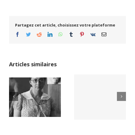
Partagez cet article, choisissez votre plateforme
Facebook
Twitter
Reddit
LinkedIn
WhatsApp
Tumblr
Pinterest
Vk
Email
Articles similaires
Yaïr Golan : une
Netflix Field of
démocratie pour
Dreams (1989)
un seul camp