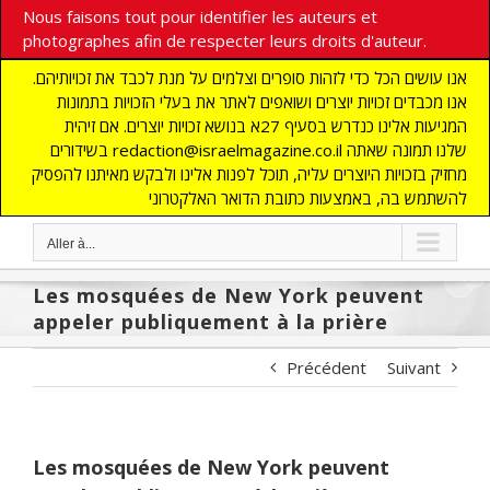
Nous faisons tout pour identifier les auteurs et
photographes afin de respecter leurs droits d'auteur.
אנו עושים הכל כדי לזהות סופרים וצלמים על מנת לכבד את זכויותיהם.
אנו מכבדים זכויות יוצרים ושואפים לאתר את בעלי הזכויות בתמונות
המגיעות אלינו כנדרש בסעיף 27א בנושא זכויות יוצרים. אם זיהית
בשידורים redaction@israelmagazine.co.il שלנו תמונה שאתה
מחזיק בזכויות היוצרים עליה, תוכל לפנות אלינו ולבקש מאיתנו להפסיק
להשתמש בה, באמצעות כתובת הדואר האלקטרוני
Aller à...
Les mosquées de New York peuvent
appeler publiquement à la prière
Précédent
Suivant
Les mosquées de New York peuvent