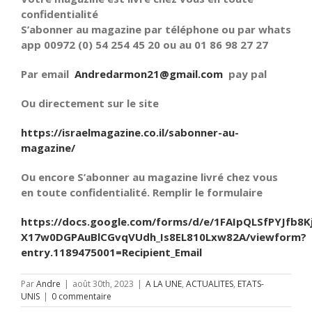
confidentialité
S’abonner au magazine par téléphone ou par whats
app 00972 (0) 54 254 45 20 ou au 01 86 98 27 27
Par email
Andredarmon21@gmail.com
pay pal
Ou directement sur le site
https://israelmagazine.co.il/sabonner-au-
magazine/
Ou encore S’abonner au magazine livré chez vous
en toute confidentialité. Remplir le formulaire
https://docs.google.com/forms/d/e/1FAIpQLSfPYJfb8K
X17w0DGPAuBlCGvqVUdh_Is8EL810Lxw82A/viewform?
entry.1189475001=Recipient_Email
Par
Andre
|
août 30th, 2023
|
A LA UNE
,
ACTUALITES
,
ETATS-
UNIS
|
0 commentaire