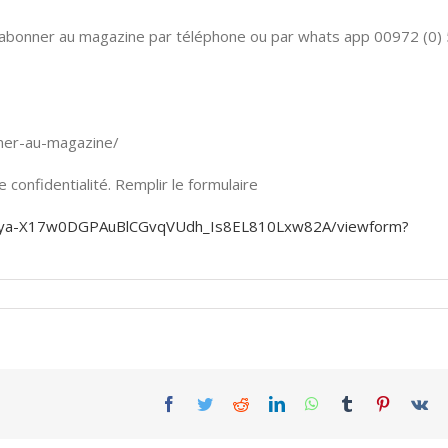
 S’abonner au magazine par téléphone ou par whats app 00972 (0)
onner-au-magazine/
confidentialité. Remplir le formulaire
KjEya-X17w0DGPAuBlCGvqVUdh_Is8EL810Lxw82A/viewform?
Facebook
Twitter
Reddit
LinkedIn
WhatsApp
Tumblr
Pinterest
Vk