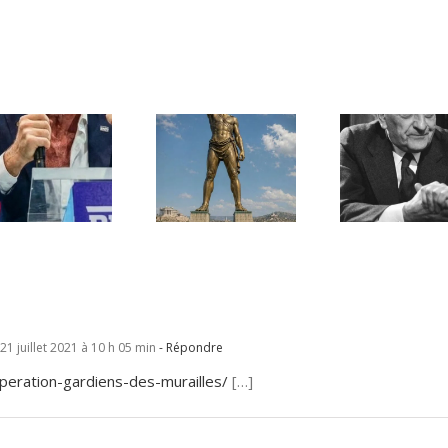
Une lettre
inédite de
Ile de Rhodes ;
Malraux sur
un foyer juif
l’État d’Israël |
déserté
PAR « LA REGLE
DU JEU »
21 juillet 2021 à 10 h 05 min
- Répondre
loperation-gardiens-des-murailles/
[…]