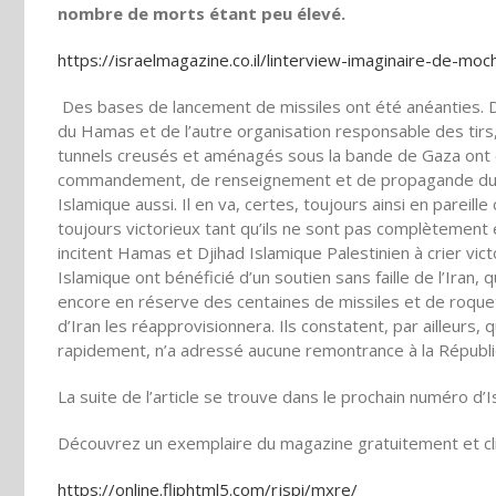
nombre de morts étant peu élevé.
https://israelmagazine.co.il/linterview-imaginaire-de-mo
Des bases de lancement de missiles ont été anéanties. D
du Hamas et de l’autre organisation responsable des tirs,
tunnels creusés et aménagés sous la bande de Gaza ont é
commandement, de renseignement et de propagande du H
Islamique aussi. Il en va, certes, toujours ainsi en pareil
toujours victorieux tant qu’ils ne sont pas complètement é
incitent Hamas et Djihad Islamique Palestinien à crier vic
Islamique ont bénéficié d’un soutien sans faille de l’Iran, qu
encore en réserve des centaines de missiles et de roque
d’Iran les réapprovisionnera. Ils constatent, par ailleurs
rapidement, n’a adressé aucune remontrance à la Républiq
La suite de l’article se trouve dans le prochain numéro d’
Découvrez un exemplaire du magazine gratuitement et cli
https://online.fliphtml5.com/rjspi/mxre/