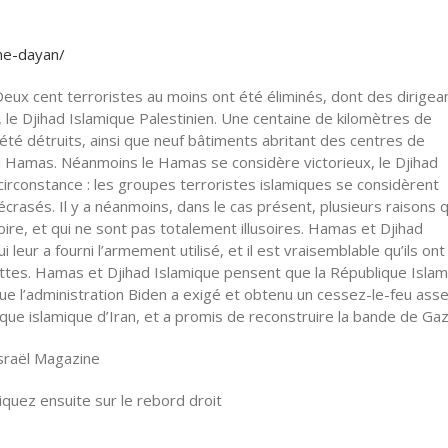
che-dayan/
eux cent terroristes au moins ont été éliminés, dont des dirigea
 le Djihad Islamique Palestinien. Une centaine de kilomètres de
té détruits, ainsi que neuf bâtiments abritant des centres de
amas. Néanmoins le Hamas se considère victorieux, le Djihad
le circonstance : les groupes terroristes islamiques se considèrent
crasés. Il y a néanmoins, dans le cas présent, plusieurs raisons q
toire, et qui ne sont pas totalement illusoires. Hamas et Djihad
i leur a fourni l’armement utilisé, et il est vraisemblable qu’ils ont
ttes. Hamas et Djihad Islamique pensent que la République Isla
, que l’administration Biden a exigé et obtenu un cessez-le-feu ass
ue islamique d’Iran, et a promis de reconstruire la bande de Gaz
Israël Magazine
quez ensuite sur le rebord droit