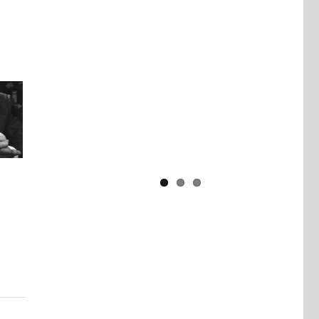
Yaïr Golan : une démocratie pour
un seul camp