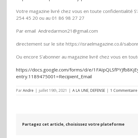
Votre magazine livré chez vous en toute confidentialité
254 45 20 ou au 01 86 98 27 27
Par email Andredarmon21@gmail.com
directement sur le site https://israelmagazine.co.il/sab
Ou encore S’abonner au magazine livré chez vous en toute 
https://docs.google.com/forms/d/e/1FAIpQLSfPYJfb8
entry.1189475001=Recipient_Email
Par
Andre
|
juillet 19th, 2021
|
A LA UNE
,
DEFENSE
|
1 Commentaire
Partagez cet article, choisissez votre plateforme