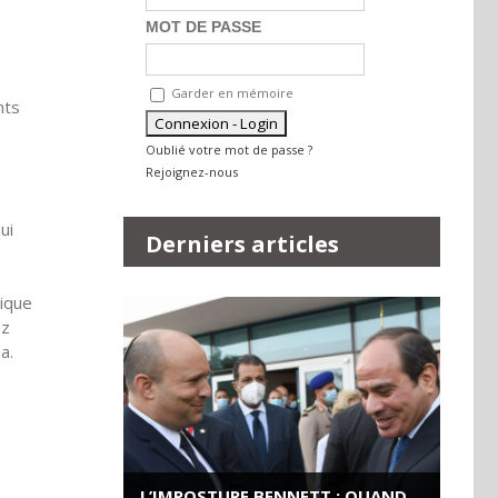
MOT DE PASSE
Garder en mémoire
nts
Oublié votre mot de passe ?
Rejoignez-nous
ui
Derniers articles
mique
ez
a.
L’IMPOSTURE BENNETT : QUAND