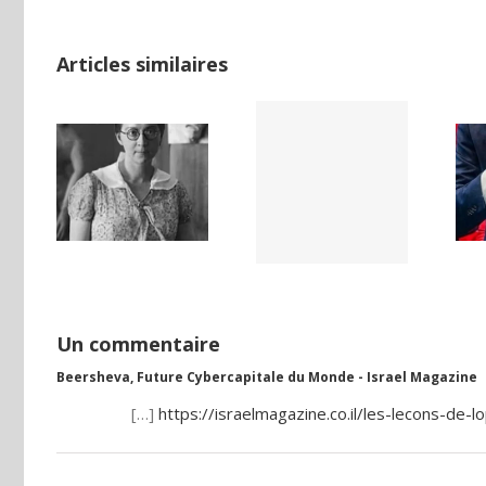
Articles similaires
LAND,
Yaïr Golan : une
Netflix Field of
DE LA
démocratie
Dreams (1989)
NCE
pour un seul
ISE
camp
Un commentaire
Beersheva, Future Cybercapitale du Monde - Israel Magazine
[…]
https://israelmagazine.co.il/les-lecons-de-