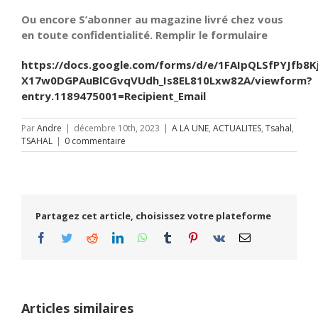
Ou encore S’abonner au magazine livré chez vous
en toute confidentialité. Remplir le formulaire
https://docs.google.com/forms/d/e/1FAIpQLSfPYJfb8K
X17w0DGPAuBlCGvqVUdh_Is8EL810Lxw82A/viewform?
entry.1189475001=Recipient_Email
Par
Andre
|
décembre 10th, 2023
|
A LA UNE
,
ACTUALITES
,
Tsahal
,
TSAHAL
|
0 commentaire
Partagez cet article, choisissez votre plateforme
Facebook
Twitter
Reddit
LinkedIn
WhatsApp
Tumblr
Pinterest
Vk
Email
Articles similaires