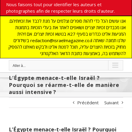
Nous faisons tout pour identifier les auteurs et
photographes afin de respecter leurs droits d'auteur.
אנו עושים הכל כדי לזהות סופרים וצלמים על מנת לכבד את זכויותיהם.
אנו מכבדים זכויות יוצרים ושואפים לאתר את בעלי הזכויות בתמונות
המגיעות אלינו כנדרש בסעיף 27א בנושא זכויות יוצרים. אם זיהית
בשידורים redaction@israelmagazine.co.il שלנו תמונה שאתה
מחזיק בזכויות היוצרים עליה, תוכל לפנות אלינו ולבקש מאיתנו להפסיק
להשתמש בה, באמצעות כתובת הדואר האלקטרוני
Aller à...
L’Égypte menace-t-elle Israël ?
Pourquoi se réarme-t-elle de manière
aussi intensive ?
Précédent
Suivant
L’Égypte menace-t-elle Israël ? Pourquoi