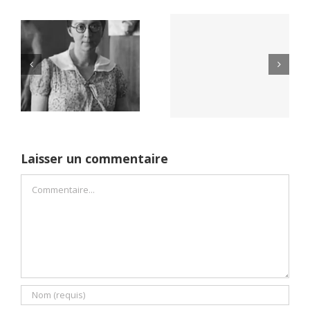
Yaïr Golan : une
Netflix Field of
démocratie pour
Dreams (1989)
un seul camp
Laisser un commentaire
Commentaire