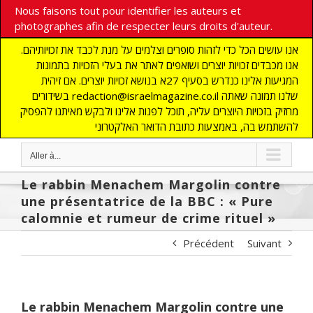
Nous faisons tout pour identifier les auteurs et
photographes afin de respecter leurs droits d'auteur.
אנו עושים הכל כדי לזהות סופרים וצלמים על מנת לכבד את זכויותיהם.
אנו מכבדים זכויות יוצרים ושואפים לאתר את בעלי הזכויות בתמונות
המגיעות אלינו כנדרש בסעיף 27א בנושא זכויות יוצרים. אם זיהית
בשידורים redaction@israelmagazine.co.il שלנו תמונה שאתה
מחזיק בזכויות היוצרים עליה, תוכל לפנות אלינו ולבקש מאיתנו להפסיק
להשתמש בה, באמצעות כתובת הדואר האלקטרוני
Aller à...
Le rabbin Menachem Margolin contre
une présentatrice de la BBC : « Pure
calomnie et rumeur de crime rituel »
Précédent
Suivant
Le rabbin Menachem Margolin contre une