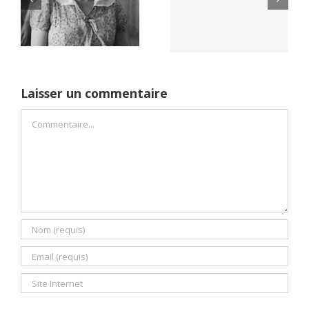
Yaïr Golan : une
Netflix Field of
démocratie pour
Dreams (1989)
un seul camp
Laisser un commentaire
Commentaire