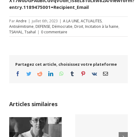
X17w0DGPAuBlCGvqVUdh_Is8EL810Lxw82A/viewform?
entry.1189475001=Recipient_Email
Par
Andre
|
juillet 6th, 2023
|
A LA UNE
,
ACTUALITES
,
Antisémitisme
,
DEFENSE
,
Démocratie
,
Droit
,
Incitation à la haine
,
TSAHAL
,
Tsahal
|
0 commentaire
Partagez cet article, choisissez votre plateforme
Facebook
Twitter
Reddit
LinkedIn
WhatsApp
Tumblr
Pinterest
Vk
Email
Articles similaires