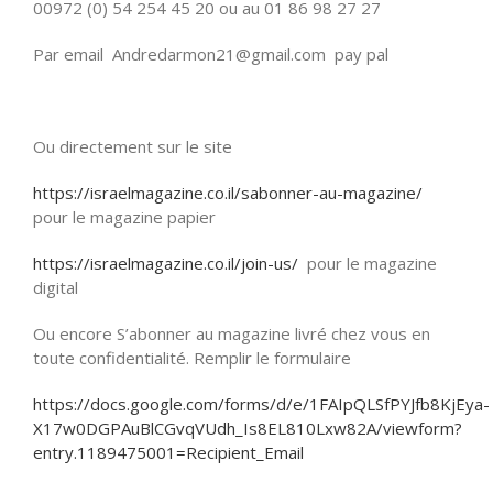
00972 (0) 54 254 45 20 ou au 01 86 98 27 27
Par email Andredarmon21@gmail.com pay pal
Ou directement sur le site
https://israelmagazine.co.il/sabonner-au-magazine/
pour le magazine papier
https://israelmagazine.co.il/join-us/
pour le magazine
digital
Ou encore S’abonner au magazine livré chez vous en
toute confidentialité. Remplir le formulaire
https://docs.google.com/forms/d/e/1FAIpQLSfPYJfb8KjEya-
X17w0DGPAuBlCGvqVUdh_Is8EL810Lxw82A/viewform?
entry.1189475001=Recipient_Email