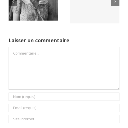
Yaïr Golan : une
Netflix Field of
démocratie pour
Dreams (1989)
un seul camp
Laisser un commentaire
Commentaire