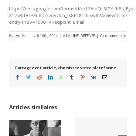
https://docs.google.com/forms/d/e/1FAIpQLSfPYJfb8KjEya-
X17w0DGPAuBlCGvqVUdh_Is8EL810Lxw82A/viewform?
entry.1189475001=Recipient_Email
Par
Andre
|
avril 16th, 2024
|
A LA UNE
,
DEFENSE
|
0 commentaire
Partagez cet article, choisissez votre plateforme
Facebook
Twitter
Reddit
LinkedIn
WhatsApp
Tumblr
Pinterest
Vk
Email
Articles similaires