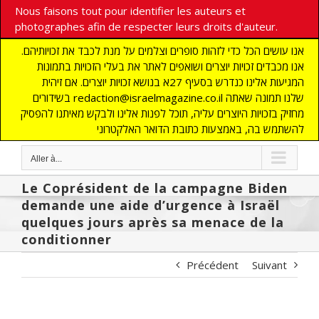
Nous faisons tout pour identifier les auteurs et
photographes afin de respecter leurs droits d'auteur.
אנו עושים הכל כדי לזהות סופרים וצלמים על מנת לכבד את זכויותיהם.
אנו מכבדים זכויות יוצרים ושואפים לאתר את בעלי הזכויות בתמונות
המגיעות אלינו כנדרש בסעיף 27א בנושא זכויות יוצרים. אם זיהית
בשידורים redaction@israelmagazine.co.il שלנו תמונה שאתה
מחזיק בזכויות היוצרים עליה, תוכל לפנות אלינו ולבקש מאיתנו להפסיק
להשתמש בה, באמצעות כתובת הדואר האלקטרוני
Aller à...
Le Coprésident de la campagne Biden
demande une aide d’urgence à Israël
quelques jours après sa menace de la
conditionner
Précédent
Suivant