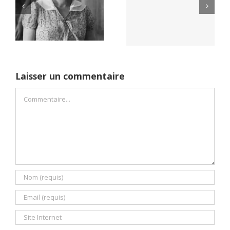
Yaïr Golan : une
Netflix Field of
démocratie pour
Dreams (1989)
un seul camp
Laisser un commentaire
Commentaire