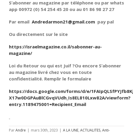
S’abonner au magazine par téléphone ou par whats
app 00972 (0) 54 254 45 20 ou au 01 86 98 27 27
Par email
Andredarmon21@gmail.com
pay pal
Ou directement sur le site
https://israelmagazine.co.il/sabonner-au-
magazine/
Loi du Retour ou qui est Juif ?Ou encore S’abonner
au magazine livré chez vous en toute
confidentialité. Remplir le formulaire
https://docs.google.com/forms/d/e/1FAIpQLSfPYJfb8K
X17w0DGPAuBlCGvqVUdh_Is8EL810Lxw82A/viewform?
entry.1189475001=Recipient_Email
Par
Andre
|
mars 30th, 2023
|
A LA UNE
,
ACTUALITES
,
Anti-