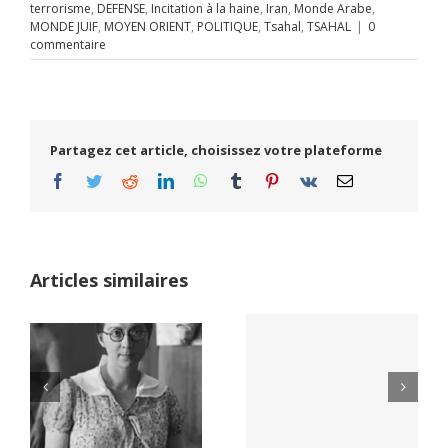
terrorisme
,
DEFENSE
,
Incitation à la haine
,
Iran
,
Monde Arabe
,
MONDE JUIF
,
MOYEN ORIENT
,
POLITIQUE
,
Tsahal
,
TSAHAL
|
0
commentaire
Partagez cet article, choisissez votre plateforme
Facebook
Twitter
Reddit
LinkedIn
WhatsApp
Tumblr
Pinterest
Vk
Email
Articles similaires
Yaïr Golan : une
Netflix Field of
démocratie pour
Dreams (1989)
un seul camp