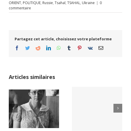
ORIENT
,
POLITIQUE
,
Russie
,
Tsahal
,
TSAHAL
,
Ukraine
|
0
commentaire
Partagez cet article, choisissez votre plateforme
Facebook
Twitter
Reddit
LinkedIn
WhatsApp
Tumblr
Pinterest
Vk
Email
Articles similaires
Yaïr Golan : une
Netflix Field of
démocratie pour
Dreams (1989)
un seul camp