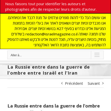
Nous faisons tout pour identifier les auteurs et
photographes afin de respecter leurs droits d'auteur.
אנו עושים הכל כדי לזהות סופרים וצלמים על מנת לכבד את זכויותיהם.
אנו מכבדים זכויות יוצרים ושואפים לאתר את בעלי הזכויות בתמונות
המגיעות אלינו כנדרש בסעיף 27א בנושא זכויות יוצרים. אם זיהית
בשידורים redaction@israelmagazine.co.il שלנו תמונה שאתה
מחזיק בזכויות היוצרים עליה, תוכל לפנות אלינו ולבקש מאיתנו להפסיק
להשתמש בה, באמצעות כתובת הדואר האלקטרוני
Aller à...
La Russie entre dans la guerre de
l’ombre entre Israël et l’Iran
Précédent
Suivant
La Russie entre dans la guerre de l’ombre