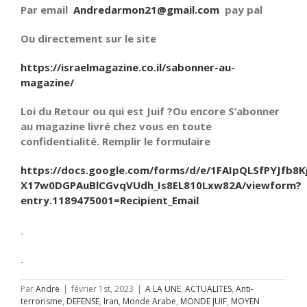
Par email
Andredarmon21@gmail.com
pay pal
Ou directement sur le site
https://israelmagazine.co.il/sabonner-au-
magazine/
Loi du Retour ou qui est Juif ?Ou encore S’abonner
au magazine livré chez vous en toute
confidentialité. Remplir le formulaire
https://docs.google.com/forms/d/e/1FAIpQLSfPYJfb8K
X17w0DGPAuBlCGvqVUdh_Is8EL810Lxw82A/viewform?
entry.1189475001=Recipient_Email
Par
Andre
|
février 1st, 2023
|
A LA UNE
,
ACTUALITES
,
Anti-
terrorisme
,
DEFENSE
,
Iran
,
Monde Arabe
,
MONDE JUIF
,
MOYEN