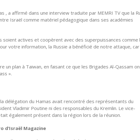
mas , a affirmé dans une interview traduite par MEMRI TV que la R
re contre Israël comme matériel pédagogique dans ses académies
s soient actives et coopèrent avec des superpuissances comme 
Pour votre information, la Russie a bénéficié de notre attaque, ca
re un plan à Taiwan, en faisant ce que les Brigades Al-Qassam ont
ass ».
e la délégation du Hamas avait rencontré des représentants du
ident Vladimir Poutine ni des responsables du Kremlin. Le vice-
 était également présent dans la région lors de la réunion.
ro d’Israël Magazine