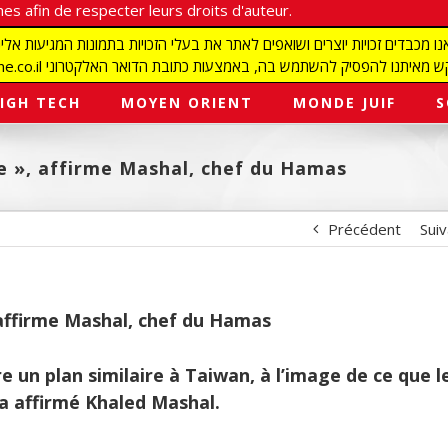
es afin de respecter leurs droits d'auteur.
redaction@israelmagazine.co.il סיק להשתמש בה, באמצעות כתובת הדואר האלקטרוני
IGH TECH
MOYEN ORIENT
MONDE JUIF
S
ue », affirme Mashal, chef du Hamas
Précédent
Sui
 affirme Mashal, chef du Hamas
 un plan similaire à Taiwan, à l’image de ce que l
 a affirmé Khaled Mashal.