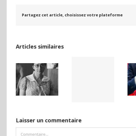
Partagez cet article, choisissez votre plateforme
Articles similaires
LAND,
Yaïr Golan : une
Netflix Field of
DE LA
démocratie
Dreams (1989)
NCE
pour un seul
ISE
camp
Laisser un commentaire
Commentaire