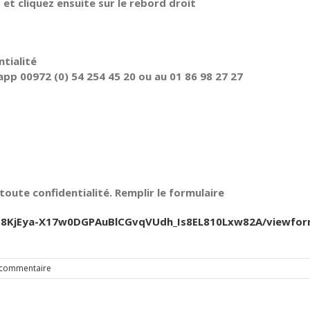
t cliquez ensuite sur le rebord droit
tialité
pp 00972 (0) 54 254 45 20 ou au 01 86 98 27 27
oute confidentialité. Remplir le formulaire
Jfb8KjEya-X17w0DGPAuBlCGvqVUdh_Is8EL810Lxw82A/viewfo
 commentaire