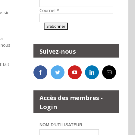
Courriel
*
ussie
la
r nous
Suivez-nous
 fait
Accès des membres -
Login
NOM D'UTILISATEUR