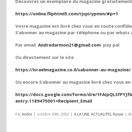
Découvrez un exemplaire du magazine gratuitement e
https://online.fliphtml5.com/rjspi/ypmm/#p=1
Votre magazine est livré chez vous en toute confiden
S’abonner au magazine par téléphone ou par whats a
Par email
Andredarmon21@gmail.com
pay pal
Ou directement sur le site
https://israelmagazine.co.il/sabonner-au-magazine/
Ou encore S’abonner au magazine livré chez vous en t
https://docs.google.com/forms/d/e/1FAIpQLSfPY
entry.1189475001=Recipient_Email
Par
Andre
|
octobre 30th, 2023
|
A LA UNE
,
ACTUALITES
,
Russie
|
0