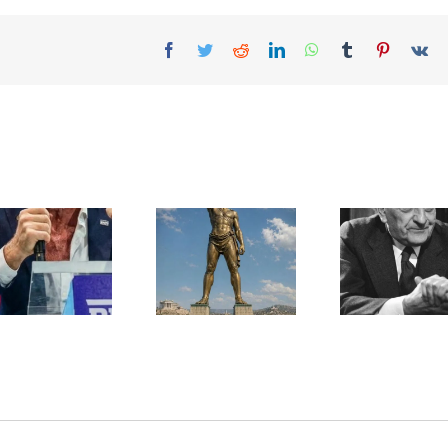
Facebook
Twitter
Reddit
LinkedIn
WhatsApp
Tumblr
Pinterest
Vk
Une lettre
inédite de
Ile de Rhodes ;
Malraux sur
un foyer juif
l’État d’Israël |
déserté
PAR « LA REGLE
DU JEU »