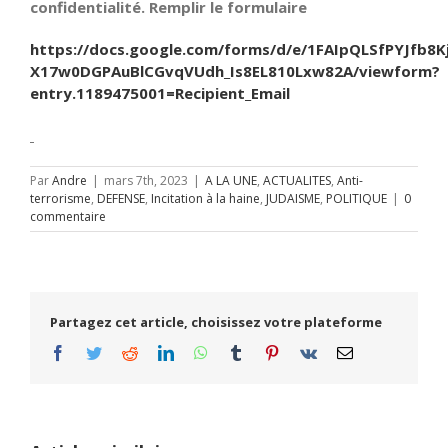
confidentialité. Remplir le formulaire
https://docs.google.com/forms/d/e/1FAIpQLSfPYJfb8K
X17w0DGPAuBlCGvqVUdh_Is8EL810Lxw82A/viewform?
entry.1189475001=Recipient_Email
Par
Andre
|
mars 7th, 2023
|
A LA UNE
,
ACTUALITES
,
Anti-
terrorisme
,
DEFENSE
,
Incitation à la haine
,
JUDAISME
,
POLITIQUE
|
0
commentaire
Partagez cet article, choisissez votre plateforme
Facebook
Twitter
Reddit
LinkedIn
WhatsApp
Tumblr
Pinterest
Vk
Email