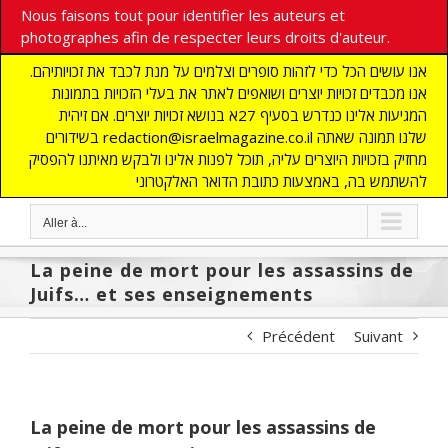
Nous faisons tout pour identifier les auteurs et
photographes afin de respecter leurs droits d'auteur.
אנו עושים הכל כדי לזהות סופרים וצלמים על מנת לכבד את זכויותיהם.
אנו מכבדים זכויות יוצרים ושואפים לאתר את בעלי הזכויות בתמונות
המגיעות אלינו כנדרש בסעיף 27א בנושא זכויות יוצרים. אם זיהית
בשידורים redaction@israelmagazine.co.il שלנו תמונה שאתה
מחזיק בזכויות היוצרים עליה, תוכל לפנות אלינו ולבקש מאיתנו להפסיק
להשתמש בה, באמצעות כתובת הדואר האלקטרוני
Aller à...
La peine de mort pour les assassins de
Juifs… et ses enseignements
Précédent
Suivant
La peine de mort pour les assassins de