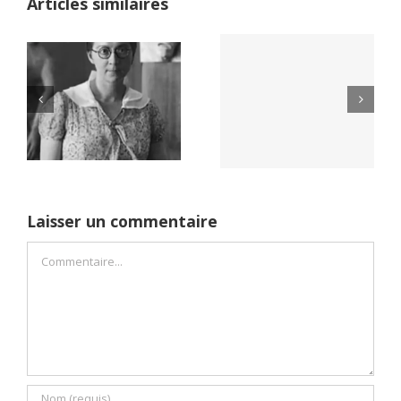
Articles similaires
Yaïr Golan : une
Netflix Field of
démocratie pour
Dreams (1989)
un seul camp
Laisser un commentaire
Commentaire