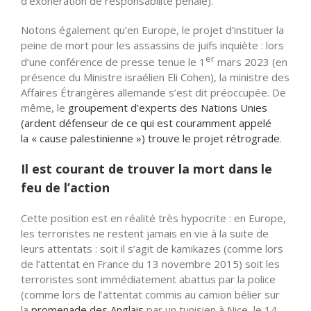
d’exonération de responsabilité pénale).
Notons également qu’en Europe, le projet d’instituer la
peine de mort pour les assassins de juifs inquiète : lors
er
d’une conférence de presse tenue le 1
mars 2023 (en
présence du Ministre israélien Eli Cohen), la ministre des
Affaires Étrangères allemande s’est dit préoccupée. De
même, le
groupement d’experts des Nations Unies
(ardent défenseur de ce qui est couramment appelé
la « cause palestinienne ») trouve le projet rétrograde
.
Il est courant de trouver la mort dans le
feu de l’action
Cette position est en réalité très hypocrite : en Europe,
les terroristes ne restent jamais en vie à la suite de
leurs attentats : soit il s’agit de kamikazes (comme lors
de l’attentat en France du 13 novembre 2015) soit les
terroristes sont immédiatement abattus par la police
(comme lors de l’attentat commis
au camion bélier sur
la
promenade des Anglais
par un tunisien à Nice, le
14