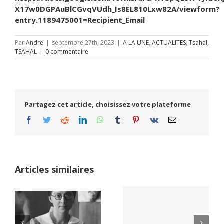
X17w0DGPAuBlCGvqVUdh_Is8EL810Lxw82A/viewform?
entry.1189475001=Recipient_Email
Par
Andre
|
septembre 27th, 2023
|
A LA UNE
,
ACTUALITES
,
Tsahal
,
TSAHAL
|
0 commentaire
Partagez cet article, choisissez votre plateforme
Facebook
Twitter
Reddit
LinkedIn
WhatsApp
Tumblr
Pinterest
Vk
Email
Articles similaires