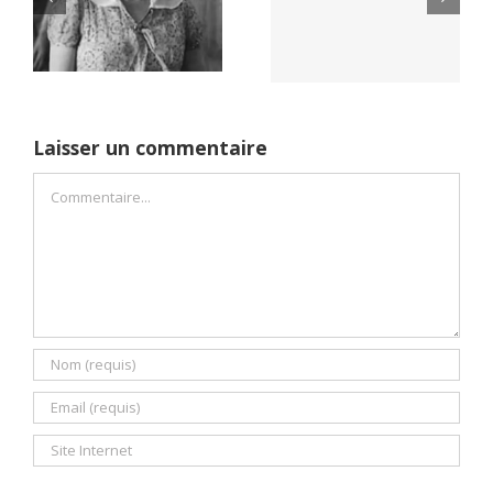
Yaïr Golan : une
Netflix Field of
démocratie pour
Dreams (1989)
un seul camp
Laisser un commentaire
Commentaire