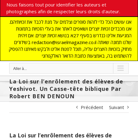
Nous faisons tout pour identifier les auteurs et
photographes afin de respecter leurs droits d'auteur.
אנו עושים הכל כדי לזהות סופרים וצלמים על מנת לכבד את זכויותיהם.
אנו מכבדים זכויות יוצרים ושואפים לאתר את בעלי הזכויות בתמונות
המגיעות אלינו כנדרש בסעיף 27א בנושא זכויות יוצרים. אם זיהית
בשידורים redaction@israelmagazine.co.il שלנו תמונה שאתה
מחזיק בזכויות היוצרים עליה, תוכל לפנות אלינו ולבקש מאיתנו להפסיק
להשתמש בה, באמצעות כתובת הדואר האלקטרוני
Aller à...
La Loi sur l’enrôlement des élèves de
Yeshivot. Un Casse-tête biblique Par
Robert BEN DENOUN
Précédent
Suivant
La Loi sur l’enrôlement des élèves de