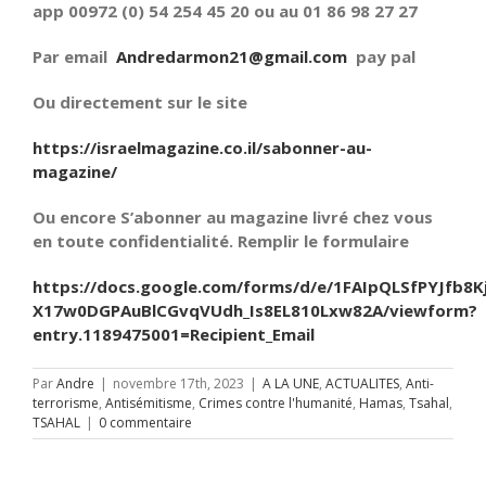
app 00972 (0) 54 254 45 20 ou au 01 86 98 27 27
Par email
Andredarmon21@gmail.com
pay pal
Ou directement sur le site
https://israelmagazine.co.il/sabonner-au-
magazine/
Ou encore S’abonner au magazine livré chez vous
en toute confidentialité. Remplir le formulaire
https://docs.google.com/forms/d/e/1FAIpQLSfPYJfb8K
X17w0DGPAuBlCGvqVUdh_Is8EL810Lxw82A/viewform?
entry.1189475001=Recipient_Email
Par
Andre
|
novembre 17th, 2023
|
A LA UNE
,
ACTUALITES
,
Anti-
terrorisme
,
Antisémitisme
,
Crimes contre l'humanité
,
Hamas
,
Tsahal
,
TSAHAL
|
0 commentaire