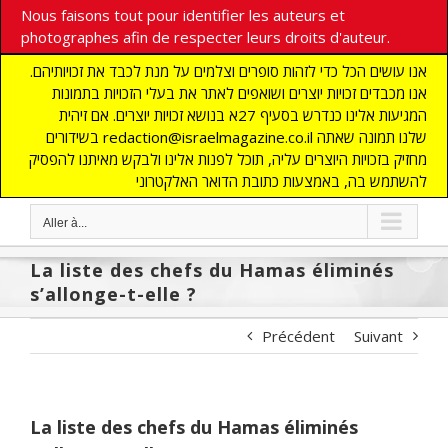
Nous faisons tout pour identifier les auteurs et
photographes afin de respecter leurs droits d'auteur.
אנו עושים הכל כדי לזהות סופרים וצלמים על מנת לכבד את זכויותיהם.
אנו מכבדים זכויות יוצרים ושואפים לאתר את בעלי הזכויות בתמונות
המגיעות אלינו כנדרש בסעיף 27א בנושא זכויות יוצרים. אם זיהית
בשידורים redaction@israelmagazine.co.il שלנו תמונה שאתה
מחזיק בזכויות היוצרים עליה, תוכל לפנות אלינו ולבקש מאיתנו להפסיק
להשתמש בה, באמצעות כתובת הדואר האלקטרוני
Aller à...
La liste des chefs du Hamas éliminés
s’allonge-t-elle ?
Précédent
Suivant
La liste des chefs du Hamas éliminés