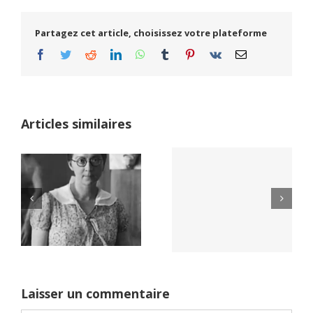
Partagez cet article, choisissez votre plateforme
Facebook
Twitter
Reddit
LinkedIn
WhatsApp
Tumblr
Pinterest
Vk
Email
Articles similaires
Yaïr Golan : une
Netflix Field of
démocratie pour
Dreams (1989)
un seul camp
Laisser un commentaire