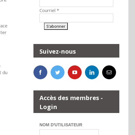
Courriel
*
Face
eter
Suivez-nous
e
t du
Accès des membres -
Login
NOM D'UTILISATEUR