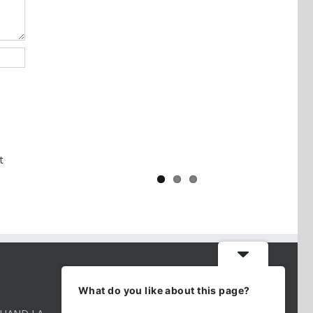
Yaïr Golan : une démocratie pour
un seul camp
t
CONTACT INFO
What do you like about this page?