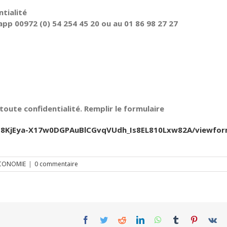
tialité
pp 00972 (0) 54 254 45 20 ou au 01 86 98 27 27
oute confidentialité. Remplir le formulaire
Jfb8KjEya-X17w0DGPAuBlCGvqVUdh_Is8EL810Lxw82A/viewfo
CONOMIE
|
0 commentaire
Facebook
Twitter
Reddit
LinkedIn
WhatsApp
Tumblr
Pinterest
Vk