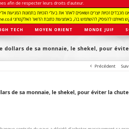
es afin de respecter leurs droits d'auteur.
redaction@israelmagazine.co.il סיק להשתמש בה, באמצעות כתובת הדואר האלקטרוני
IGH TECH
MOYEN ORIENT
MONDE JUIF
S
e dollars de sa monnaie, le shekel, pour évit
Précédent
Sui
lars de sa monnaie, le shekel, pour éviter la chute
la banque centrale du pays a décidé d’acheter massivement sa pr