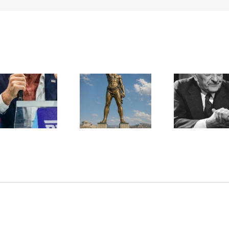
Une lettre
inédite de
Ile de Rhodes ;
Malraux sur
un foyer juif
l’État d’Israël |
déserté
PAR « LA REGLE
DU JEU »