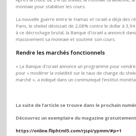
monnaie pour stabiliser les cours.
La nouvelle guerre entre le Hamas et Israël a déjà des r
Paris, le shekel dévissait de 2,08% contre le dollar à 3,9
à ce décrochage brutal, la Banque d’Israël a annoncé dans
massivement sa monnaie et soutenir son cours.
Rendre les marchés fonctionnels
« La Banque d’Israël annonce un programme pour vendre jus
pour « modérer la volatilité sur le taux de change du shek
marché », a indiqué dans un communiqué l’institut monétair
La suite de l’article se trouve dans le prochain numé
Découvrez un exemplaire du magazine gratuitement e
https://online.fliphtml5.com/rjspi/ypmm/#p=1