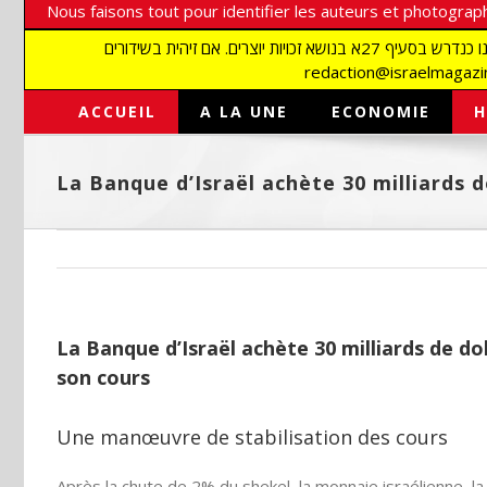
Nous faisons tout pour identifier les auteurs et photograph
אנו עושים הכל כדי לזהות סופרים וצלמים על מנת לכבד את זכויותיהם. אנו מכבדים זכויות יוצרים ושואפים לאתר את בעלי הזכויות בתמונות המגיעות אלינו כנדרש בסעיף 27א בנושא זכויות יוצרים. אם זיהית בשידורים
ACCUEIL
A LA UNE
ECONOMIE
H
La Banque d’Israël achète 30 milliards d
La Banque d’Israël achète 30 milliards de dol
son cours
Une manœuvre de stabilisation des cours
Après la chute de 2% du shekel, la monnaie israélienne, 