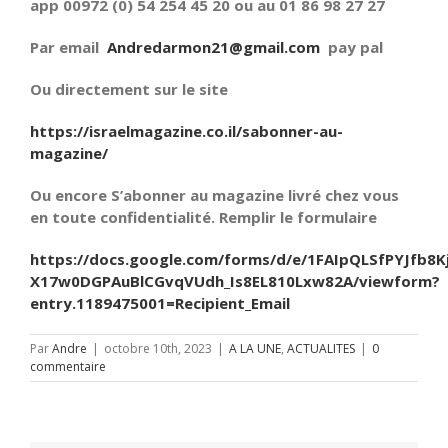
app 00972 (0) 54 254 45 20 ou au 01 86 98 27 27
Par email
Andredarmon21@gmail.com
pay pal
Ou directement sur le site
https://israelmagazine.co.il/sabonner-au-
magazine/
Ou encore S’abonner au magazine livré chez vous
en toute confidentialité. Remplir le formulaire
https://docs.google.com/forms/d/e/1FAIpQLSfPYJfb8K
X17w0DGPAuBlCGvqVUdh_Is8EL810Lxw82A/viewform?
entry.1189475001=Recipient_Email
Par
Andre
|
octobre 10th, 2023
|
A LA UNE
,
ACTUALITES
|
0
commentaire