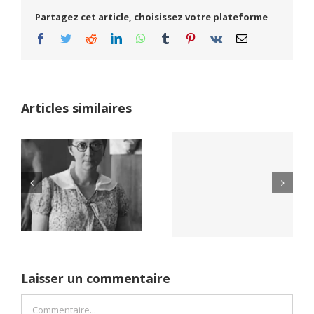
Partagez cet article, choisissez votre plateforme
Facebook
Twitter
Reddit
LinkedIn
WhatsApp
Tumblr
Pinterest
Vk
Email
Articles similaires
Yaïr Golan : une
Netflix Field of
démocratie pour
Dreams (1989)
un seul camp
Laisser un commentaire
Commentaire