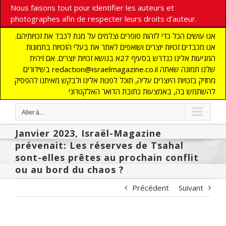
Nous faisons tout pour identifier les auteurs et
photographes afin de respecter leurs droits d'auteur.
אנו עושים הכל כדי לזהות סופרים וצלמים על מנת לכבד את זכויותיהם.
אנו מכבדים זכויות יוצרים ושואפים לאתר את בעלי הזכויות בתמונות
המגיעות אלינו כנדרש בסעיף 27א בנושא זכויות יוצרים. אם זיהית
בשידורים redaction@israelmagazine.co.il שלנו תמונה שאתה
מחזיק בזכויות היוצרים עליה, תוכל לפנות אלינו ולבקש מאיתנו להפסיק
להשתמש בה, באמצעות כתובת הדואר האלקטרוני
Aller à...
Janvier 2023, Israël-Magazine
prévenait: Les réserves de Tsahal
sont-elles prêtes au prochain conflit
ou au bord du chaos ?
Précédent
Suivant