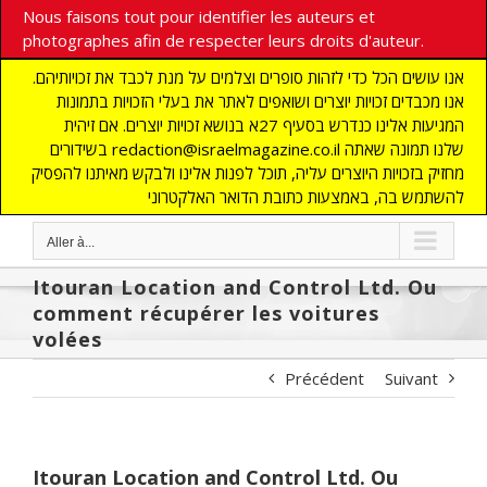
Nous faisons tout pour identifier les auteurs et
photographes afin de respecter leurs droits d'auteur.
אנו עושים הכל כדי לזהות סופרים וצלמים על מנת לכבד את זכויותיהם.
אנו מכבדים זכויות יוצרים ושואפים לאתר את בעלי הזכויות בתמונות
המגיעות אלינו כנדרש בסעיף 27א בנושא זכויות יוצרים. אם זיהית
בשידורים redaction@israelmagazine.co.il שלנו תמונה שאתה
מחזיק בזכויות היוצרים עליה, תוכל לפנות אלינו ולבקש מאיתנו להפסיק
להשתמש בה, באמצעות כתובת הדואר האלקטרוני
Aller à...
Itouran Location and Control Ltd. Ou
comment récupérer les voitures
volées
Précédent
Suivant
Itouran Location and Control Ltd. Ou