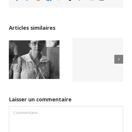
Articles similaires
Yaïr Golan : une
Netflix Field of
démocratie pour
Dreams (1989)
un seul camp
Laisser un commentaire
Commentaire