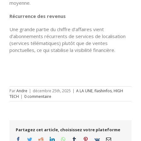
moyenne.
Récurrence des revenus
Une grande partie du chiffre d’affaires vient
d’abonnements récurrents de services de localisation
(services télématiques) plutôt que de ventes
ponctuelles, ce qui stabilise la visibilité financière.
Par
Andre
|
décembre 25th, 2025
|
A LA UNE
,
flashinfos
,
HIGH
TECH
|
0 commentaire
Partagez cet article, choisissez votre plateforme
Facebook
Twitter
Reddit
LinkedIn
WhatsApp
Tumblr
Pinterest
Vk
Email