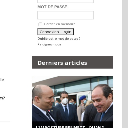
MOT DE PASSE
Garder en mémoire
Oublié votre mot de passe ?
Rejoignez-nous
Derniers articles
le
rm?
L’IMPOSTURE BENNETT : QUAND