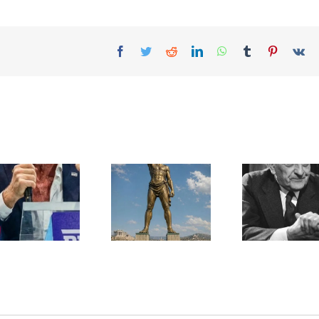
Facebook
Twitter
Reddit
LinkedIn
WhatsApp
Tumblr
Pinterest
Vk
Une lettre
inédite de
Ile de Rhodes ;
Malraux sur
un foyer juif
l’État d’Israël |
déserté
PAR « LA REGLE
DU JEU »