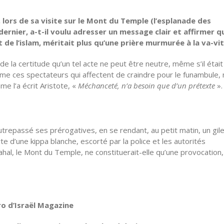
, lors de sa visite sur le Mont du Temple (l’esplanade des
dernier, a-t-il voulu adresser un message clair et affirmer q
nt de l’islam, méritait plus qu’une prière murmurée à la va-vit
de la certitude qu’un tel acte ne peut être neutre, même s’il était
me ces spectateurs qui affectent de craindre pour le funambule,
 l’a écrit Aristote, «
Méchanceté, n’a besoin que d’un prétexte
».
 outrepassé ses prérogatives, en se rendant, au petit matin, un gil
e d’une kippa blanche, escorté par la police et les autorités
hal, le Mont du Temple, ne constituerait-elle qu’une provocation
ro d’Israël Magazine