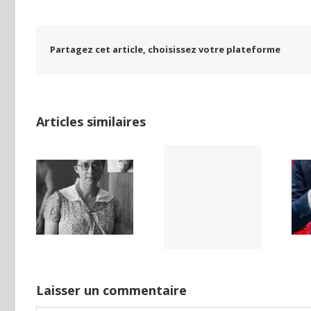
Partagez cet article, choisissez votre plateforme
Articles similaires
LAND,
Yaïr Golan : une
Netflix Field of
DE LA
démocratie
Dreams (1989)
NCE
pour un seul
ISE
camp
Laisser un commentaire