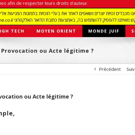
es afin de respecter leurs droits d'auteur.
redaction@israelmagazine.co.il סיק להשתמש בה, באמצעות כתובת הדואר האלקטרוני
IGH TECH
MOYEN ORIENT
MONDE JUIF
S
 Provocation ou Acte légitime ?
Précédent
Sui
vocation ou Acte légitime ?
mple,