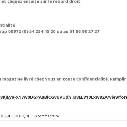
t cliquez ensuite sur le rebord droit
tialité
pp 00972 (0) 54 254 45 20 ou au 01 86 98 27 27
 magazine livré chez vous en toute confidentialité. Remplir 
Jfb8KjEya-X17w0DGPAuBlCGvqVUdh_Is8EL810Lxw82A/viewfo
E JUIF
,
POLITIQUE
|
0 commentaire