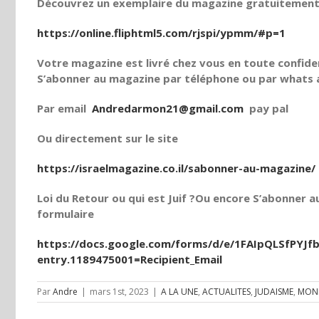
Découvrez un exemplaire du magazine gratuitement e
https://online.fliphtml5.com/rjspi/ypmm/#p=1
Votre magazine est livré chez vous en toute confiden
S’abonner au magazine par téléphone ou par whats a
Par email
Andredarmon21@gmail.com
pay pal
Ou directement sur le site
https://israelmagazine.co.il/sabonner-au-magazine/
Loi du Retour ou qui est Juif ?Ou encore S’abonner au
formulaire
https://docs.google.com/forms/d/e/1FAIpQLSfPY
entry.1189475001=Recipient_Email
Par
Andre
|
mars 1st, 2023
|
A LA UNE
,
ACTUALITES
,
JUDAISME
,
MOND