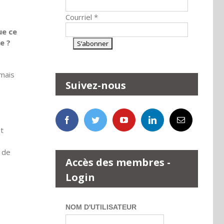
Courriel
*
ue ce
e ?
 mais
Suivez-nous
et
, de
Accès des membres -
Login
NOM D'UTILISATEUR