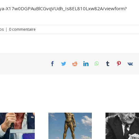
KjEya-X17w0DGPAuBlCGvqVUdh_Is8EL810Lxw82A/viewform?
fos
|
0 commentaire
Facebook
Twitter
Reddit
LinkedIn
WhatsApp
Tumblr
Pinterest
Vk
Une lettre
inédite de
Ile de Rhodes ;
Malraux sur
un foyer juif
l’État d’Israël |