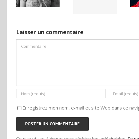
ISE
camp
Laisser un commentaire
Commentaire
Enregistrez mon nom, e-mail et site Web dans ce navig
Ce site utilise Akismet pour réduire les indésirables.
En sa