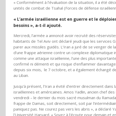
« Conformément à l’évaluation de la situation, il a été 
unités de combat de Tsahal (Forces de défense israélienne
« L’armée israélienne est en guerre et le déploi
besoins », a-t-il ajouté.
Mercredi, l’armée a annoncé avoir recruté des réserviste
habitants de Tel Aviv ont déclaré jeudi que les service
parer aux missiles guidés. L’Iran a juré de se venger de l
d’une frappe aérienne contre un complexe diplomatique ira
comme une attaque israélienne, l’une des plus importantes 
confirmé ni démenti et qui risque d’enflammer davantage 
depuis six mois, le 7 octobre, et a également échangé de
au Liban.
Jusqu’à présent, l’Iran a évité d’entrer directement dans 
israéliennes et américaines. Amos Yadlin, ancien chef des 
vendredi – le dernier du mois sacré musulman du Ramadan
frappe de Damas, soit directement, soit par l’intermédiaire
paniquez pas. Ne courez pas vers les abris », a déclaré Y
l’Université Harvard. « Soyez à l’écoute pour demain et e