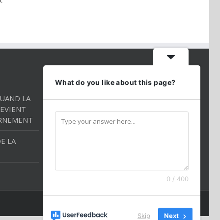
CONTACT INFO
What do you like about this page?
QUAND LA
Téléphone:
01 86 98 27 27
EVIENT
Mobile:
054 2544520
RNEMENT
Email:
andredarmon78@gmail.com
E LA
0 / 400
Skip
Next