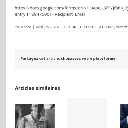
https://docs.google.com/forms/d/e/1FAIpQLSfPYJfb8
entry.1189475001=Recipient_Email
Par
Andre
|
avril 7th, 2024
|
A LA UNE
,
DEFENSE
,
ETATS-UNIS
,
flashin
Partagez cet article, choisissez votre plateforme
Articles similaires
LAND,
Yaïr Golan : une
Netflix Field of
DE LA
démocratie
Dreams (1989)
NCE
pour un seul