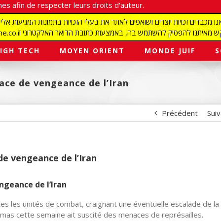
es afin de respecter leurs droits d'auteur.
redaction@israelmagazine.co.il סיק להשתמש בה, באמצעות כתובת הדואר האלקטרוני
IGH TECH
MOYEN ORIENT
MONDE JUIF
S
ace de vengeance de l’Iran
Précédent
Sui
de vengeance de l’Iran
ngeance de l’Iran
es les unités de combat, craignant une éventuelle escalade de la
amas cette semaine ait suscité des menaces de représailles.