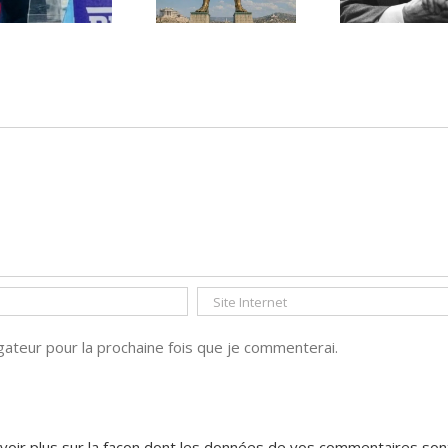
déserté
PAR « LA REGLE
DU JEU »
ateur pour la prochaine fois que je commenterai.
voir plus sur la façon dont les données de vos commentaires son