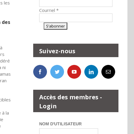
s les
Courriel
*
n des
 à
Suivez-nous
ors
idéré
 ni
 Hamas
Iran
Accès des membres -
cibles
Login
 à la
Ne
NOM D'UTILISATEUR
e