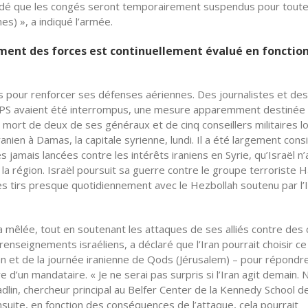
décidé que les congés seront temporairement suspendus pour toute
s) », a indiqué l’armée.
ement des forces est continuellement évalué en fonctio
s pour renforcer ses défenses aériennes. Des journalistes et des
s GPS avaient été interrompus, une mesure apparemment destinée
a mort de deux de ses généraux et de cinq conseillers militaires l
nien à Damas, la capitale syrienne, lundi. Il a été largement cons
jamais lancées contre les intérêts iraniens en Syrie, qu’Israël n’a
la région. Israël poursuit sa guerre contre le groupe terroriste
s tirs presque quotidiennement avec le Hezbollah soutenu par l’
la mêlée, tout en soutenant les attaques de ses alliés contre des 
renseignements israéliens, a déclaré que l’Iran pourrait choisir ce
 et de la journée iranienne de Qods (Jérusalem) – pour répondre
 d’un mandataire. « Je ne serai pas surpris si l’Iran agit demain. 
adlin, chercheur principal au Belfer Center de la Kennedy School d
nsuite, en fonction des conséquences de l’attaque, cela pourrait