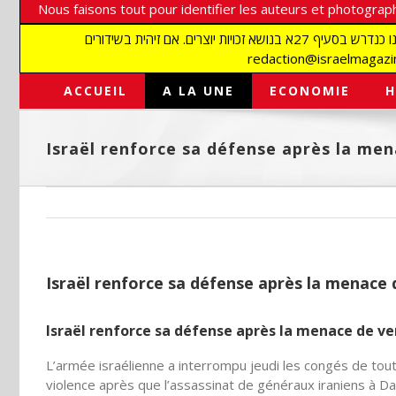
Nous faisons tout pour identifier les auteurs et photograph
אנו עושים הכל כדי לזהות סופרים וצלמים על מנת לכבד את זכויותיהם. אנו מכבדים זכויות יוצרים ושואפים לאתר את בעלי הזכויות בתמונות המגיעות אלינו כנדרש בסעיף 27א בנושא זכויות יוצרים. אם זיהית בשידורים
ACCUEIL
A LA UNE
ECONOMIE
H
Israël renforce sa défense après la men
Israël renforce sa défense après la menace 
Israël renforce sa défense après la menace de ve
L’armée israélienne a interrompu jeudi les congés de tout
violence après que l’assassinat de généraux iraniens à D