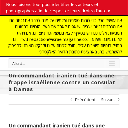
Nous faisons tout pour identifier les auteurs et
photographes afin de respecter leurs droits d'auteur.
אנו עושים הכל כדי לזהות סופרים וצלמים על מנת לכבד את זכויותיהם.
אנו מכבדים זכויות יוצרים ושואפים לאתר את בעלי הזכויות בתמונות
המגיעות אלינו כנדרש בסעיף 27א בנושא זכויות יוצרים. אם זיהית
בשידורים redaction@israelmagazine.co.il שלנו תמונה שאתה
מחזיק בזכויות היוצרים עליה, תוכל לפנות אלינו ולבקש מאיתנו להפסיק
להשתמש בה, באמצעות כתובת הדואר האלקטרוני
Aller à...
Un commandant iranien tué dans une
frappe israélienne contre un consulat
à Damas
Précédent
Suivant
Un commandant iranien tué dans une