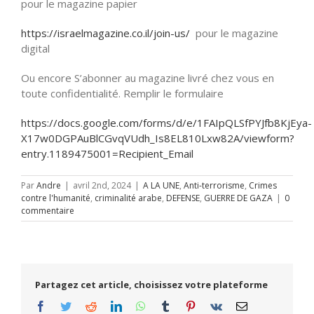
pour le magazine papier
https://israelmagazine.co.il/join-us/
pour le magazine
digital
Ou encore S’abonner au magazine livré chez vous en
toute confidentialité. Remplir le formulaire
https://docs.google.com/forms/d/e/1FAIpQLSfPYJfb8KjEya-
X17w0DGPAuBlCGvqVUdh_Is8EL810Lxw82A/viewform?
entry.1189475001=Recipient_Email
Par
Andre
|
avril 2nd, 2024
|
A LA UNE
,
Anti-terrorisme
,
Crimes
contre l'humanité
,
criminalité arabe
,
DEFENSE
,
GUERRE DE GAZA
|
0
commentaire
Partagez cet article, choisissez votre plateforme
Facebook
Twitter
Reddit
LinkedIn
WhatsApp
Tumblr
Pinterest
Vk
Email