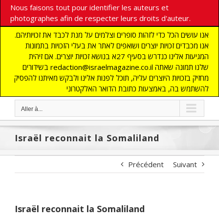
Nous faisons tout pour identifier les auteurs et
photographes afin de respecter leurs droits d'auteur.
אנו עושים הכל כדי לזהות סופרים וצלמים על מנת לכבד את זכויותיהם.
אנו מכבדים זכויות יוצרים ושואפים לאתר את בעלי הזכויות בתמונות
המגיעות אלינו כנדרש בסעיף 27א בנושא זכויות יוצרים. אם זיהית
בשידורים redaction@israelmagazine.co.il שלנו תמונה שאתה
מחזיק בזכויות היוצרים עליה, תוכל לפנות אלינו ולבקש מאיתנו להפסיק
להשתמש בה, באמצעות כתובת הדואר האלקטרוני
Aller à...
Israël reconnait la Somaliland
Précédent
Suivant
Israël reconnait la Somaliland