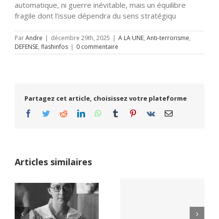
automatique, ni guerre inévitable, mais un équilibre
fragile dont l’issue dépendra du sens stratégiqu
Par
Andre
|
décembre 29th, 2025
|
A LA UNE
,
Anti-terrorisme
,
DEFENSE
,
flashinfos
|
0 commentaire
Partagez cet article, choisissez votre plateforme
Facebook
Twitter
Reddit
LinkedIn
WhatsApp
Tumblr
Pinterest
Vk
Email
Articles similaires
Yaïr Golan : une