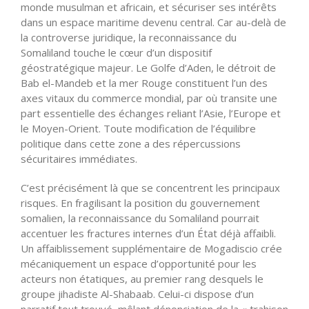
monde musulman et africain, et sécuriser ses intérêts
dans un espace maritime devenu central. Car au-delà de
la controverse juridique, la reconnaissance du
Somaliland touche le cœur d’un dispositif
géostratégique majeur. Le Golfe d’Aden, le détroit de
Bab el-Mandeb et la mer Rouge constituent l’un des
axes vitaux du commerce mondial, par où transite une
part essentielle des échanges reliant l’Asie, l’Europe et
le Moyen-Orient. Toute modification de l’équilibre
politique dans cette zone a des répercussions
sécuritaires immédiates.
C’est précisément là que se concentrent les principaux
risques. En fragilisant la position du gouvernement
somalien, la reconnaissance du Somaliland pourrait
accentuer les fractures internes d’un État déjà affaibli.
Un affaiblissement supplémentaire de Mogadiscio crée
mécaniquement un espace d’opportunité pour les
acteurs non étatiques, au premier rang desquels le
groupe jihadiste Al-Shabaab. Celui-ci dispose d’un
narratif tout trouvé, mêlant dénonciation de la « trahison