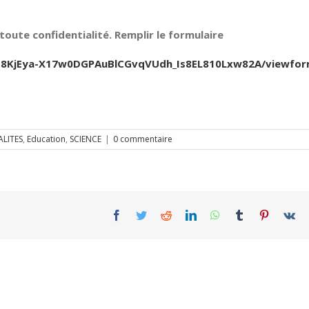
oute confidentialité. Remplir le formulaire
Jfb8KjEya-X17w0DGPAuBlCGvqVUdh_Is8EL810Lxw82A/viewfo
LITES
,
Education
,
SCIENCE
|
0 commentaire
Facebook
Twitter
Reddit
LinkedIn
WhatsApp
Tumblr
Pinterest
Vk