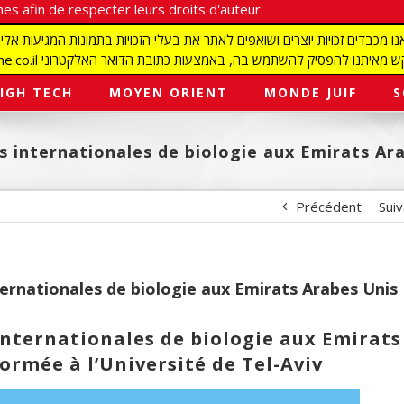
es afin de respecter leurs droits d'auteur.
redaction@israelmagazine.co.il סיק להשתמש בה, באמצעות כתובת הדואר האלקטרוני
IGH TECH
MOYEN ORIENT
MONDE JUIF
S
s internationales de biologie aux Emirats Ar
Précédent
Sui
ternationales de biologie aux Emirats Arabes Unis
nternationales de biologie aux Emirats
formée à l’Université de Tel-Aviv