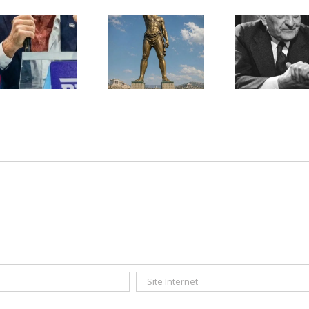
Une lettre
inédite de
Ile de Rhodes ;
Malraux sur
un foyer juif
l’État d’Israël |
déserté
PAR « LA REGLE
DU JEU »