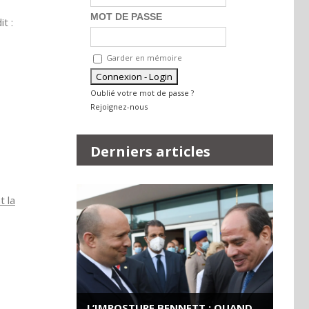
MOT DE PASSE
t :
Garder en mémoire
Oublié votre mot de passe ?
Rejoignez-nous
Derniers articles
t la
L’IMPOSTURE BENNETT : QUAND