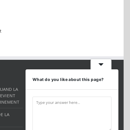
t
CONTACT INFO
What do you like about this page?
QUAND LA
Téléphone:
01 86 98 27 27
EVIENT
Mobile:
054 2544520
RNEMENT
Email:
andredarmon78@gmail.com
E LA