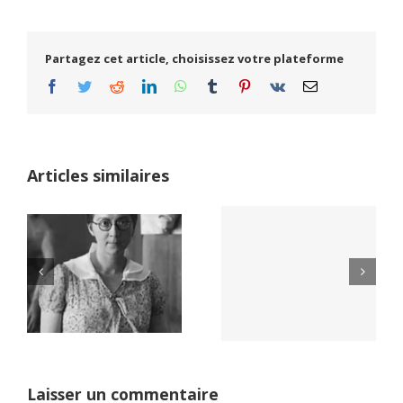
Partagez cet article, choisissez votre plateforme
Facebook
Twitter
Reddit
LinkedIn
WhatsApp
Tumblr
Pinterest
Vk
Email
Articles similaires
Yaïr Golan : une
Netflix Field of
démocratie pour
Dreams (1989)
un seul camp
Laisser un commentaire