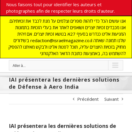
Nous faisons tout pour identifier les auteurs et
photographes afin de respecter leurs droits d'auteur.
אנו עושים הכל כדי לזהות סופרים וצלמים על מנת לכבד את זכויותיהם.
אנו מכבדים זכויות יוצרים ושואפים לאתר את בעלי הזכויות בתמונות
המגיעות אלינו כנדרש בסעיף 27א בנושא זכויות יוצרים. אם זיהית
בשידורים redaction@israelmagazine.co.il שלנו תמונה שאתה
מחזיק בזכויות היוצרים עליה, תוכל לפנות אלינו ולבקש מאיתנו להפסיק
להשתמש בה, באמצעות כתובת הדואר האלקטרוני
Aller à...
IAI présentera les dernières solutions
de Défense à Aero India
Précédent
Suivant
IAI présentera les dernières solutions de