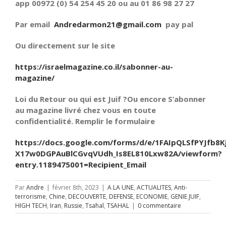
app 00972 (0) 54 254 45 20 ou au 01 86 98 27 27
Par email
Andredarmon21@gmail.com
pay pal
Ou directement sur le site
https://israelmagazine.co.il/sabonner-au-
magazine/
Loi du Retour ou qui est Juif ?Ou encore S’abonner
au magazine livré chez vous en toute
confidentialité. Remplir le formulaire
https://docs.google.com/forms/d/e/1FAIpQLSfPYJfb8K
X17w0DGPAuBlCGvqVUdh_Is8EL810Lxw82A/viewform?
entry.1189475001=Recipient_Email
Par
Andre
|
février 8th, 2023
|
A LA UNE
,
ACTUALITES
,
Anti-
terrorisme
,
Chine
,
DECOUVERTE
,
DEFENSE
,
ECONOMIE
,
GENIE JUIF
,
HIGH TECH
,
Iran
,
Russie
,
Tsahal
,
TSAHAL
|
0 commentaire