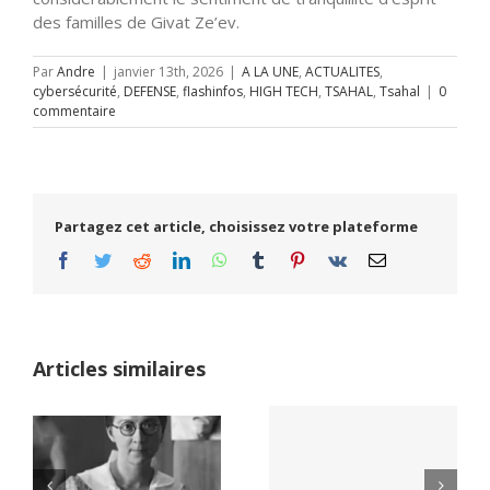
des familles de Givat Ze’ev.
Par
Andre
|
janvier 13th, 2026
|
A LA UNE
,
ACTUALITES
,
cybersécurité
,
DEFENSE
,
flashinfos
,
HIGH TECH
,
TSAHAL
,
Tsahal
|
0
commentaire
Partagez cet article, choisissez votre plateforme
Facebook
Twitter
Reddit
LinkedIn
WhatsApp
Tumblr
Pinterest
Vk
Email
Articles similaires
Yaïr Golan : une