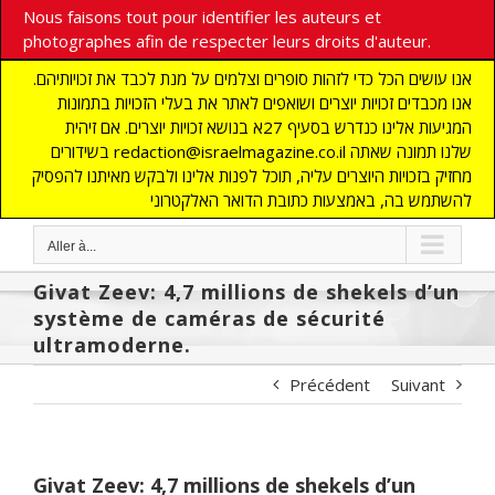
Nous faisons tout pour identifier les auteurs et
photographes afin de respecter leurs droits d'auteur.
אנו עושים הכל כדי לזהות סופרים וצלמים על מנת לכבד את זכויותיהם.
אנו מכבדים זכויות יוצרים ושואפים לאתר את בעלי הזכויות בתמונות
המגיעות אלינו כנדרש בסעיף 27א בנושא זכויות יוצרים. אם זיהית
בשידורים redaction@israelmagazine.co.il שלנו תמונה שאתה
מחזיק בזכויות היוצרים עליה, תוכל לפנות אלינו ולבקש מאיתנו להפסיק
להשתמש בה, באמצעות כתובת הדואר האלקטרוני
Aller à...
Givat Zeev: 4,7 millions de shekels d’un
système de caméras de sécurité
ultramoderne.
Précédent
Suivant
Givat Zeev: 4,7 millions de shekels d’un