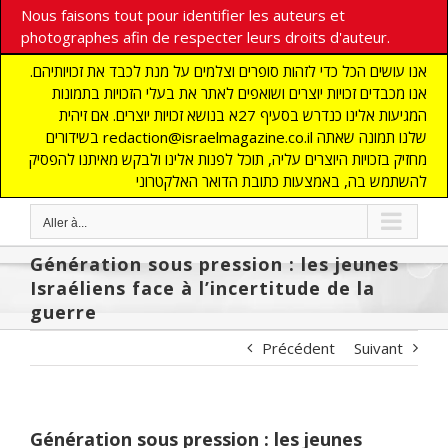
Nous faisons tout pour identifier les auteurs et
photographes afin de respecter leurs droits d'auteur.
אנו עושים הכל כדי לזהות סופרים וצלמים על מנת לכבד את זכויותיהם.
אנו מכבדים זכויות יוצרים ושואפים לאתר את בעלי הזכויות בתמונות
המגיעות אלינו כנדרש בסעיף 27א בנושא זכויות יוצרים. אם זיהית
בשידורים redaction@israelmagazine.co.il שלנו תמונה שאתה
מחזיק בזכויות היוצרים עליה, תוכל לפנות אלינו ולבקש מאיתנו להפסיק
להשתמש בה, באמצעות כתובת הדואר האלקטרוני
Aller à...
Génération sous pression : les jeunes
Israéliens face à l’incertitude de la
guerre
Précédent
Suivant
Génération sous pression : les jeunes