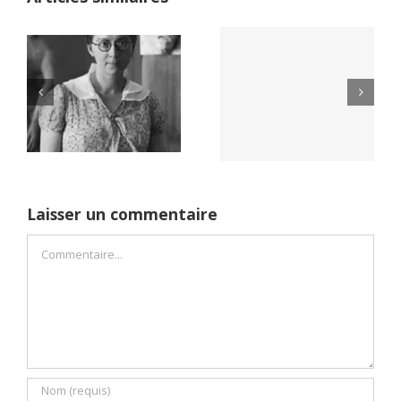
Yaïr Golan : une
Netflix Field of
démocratie pour
Dreams (1989)
un seul camp
Laisser un commentaire
Commentaire