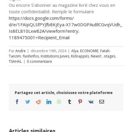
Ou encore S’abonner au magazine livré chez vous en
toute confidentialité. Remplir le formulaire
https://docs.google.com/forms/
d/e/1FAIpQLSfPYJfb8KjEya-
X17w0DGPAuBlCGvqVUdh_
Is8EL810Lxw82A/viewform?entry.
1189475001=Recipient_Email
Par
Andre
|
décembre 19th, 2024
|
Alya
,
ECONOMIE
,
Fatah-
Tanzim
,
flashinfos
,
Institutions Juives
,
Kidnappés
,
News1
,
otages
,
TSAHAL
|
0 commentaire
Partagez cet article, choisissez votre plateforme
Facebook
Twitter
Reddit
LinkedIn
WhatsApp
Tumblr
Pinterest
Vk
Email
Articles similaires