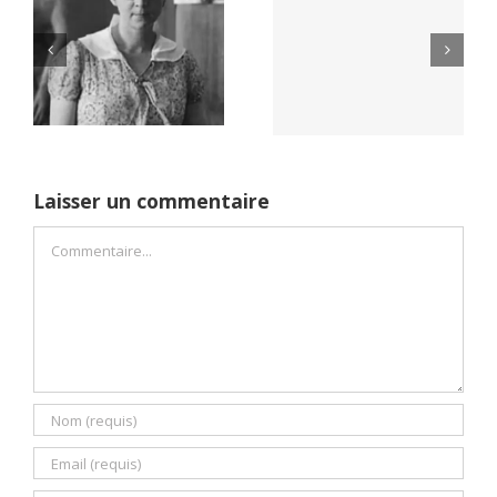
Yaïr Golan : une
Netflix Field of
démocratie pour
Dreams (1989)
un seul camp
Laisser un commentaire
Commentaire