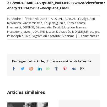
X17w0DGPAuBlCGvqVUdh_Is8EL810Lxw82A/viewform?
entry.1189475001=Recipient_Email
Par
Andre
|
février 7th, 2024
|
A LA UNE
,
ACTUALITES
,
Alya
,
Anti-
terrorisme
,
Antisémitisme
,
Coup de gueule
,
Crimes contre
l'humanité
,
DEFENSE
,
Démocratie
,
Droit
,
Education
,
Hamas
,
Institutions Juives
,
JUDAISME
,
Justice
,
Kidnappés
,
MONDE JUIF
,
otages
,
Philosophie juive
,
Pogrom du 7 octobre
,
Sionisme
|
0 commentaire
Partagez cet article, choisissez votre plateforme
Facebook
Twitter
Reddit
LinkedIn
WhatsApp
Tumblr
Pinterest
Vk
Email
Articles similaires