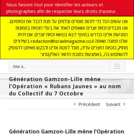
Nous faisons tout pour identifier les auteurs et
photographes afin de respecter leurs droits d'auteur.
אנו עושים הכל כדי לזהות סופרים וצלמים על מנת לכבד את זכויותיהם.
אנו מכבדים זכויות יוצרים ושואפים לאתר את בעלי הזכויות בתמונות
המגיעות אלינו כנדרש בסעיף 27א בנושא זכויות יוצרים. אם זיהית
בשידורים redaction@israelmagazine.co.il שלנו תמונה שאתה
מחזיק בזכויות היוצרים עליה, תוכל לפנות אלינו ולבקש מאיתנו להפסיק
להשתמש בה, באמצעות כתובת הדואר האלקטרוני
Aller à...
Génération Gamzon-Lille mène
l’Opération « Rubans Jaunes » au nom
du Collectif du 7 Octobre
Précédent
Suivant
Génération Gamzon-Lille mène l’Opération