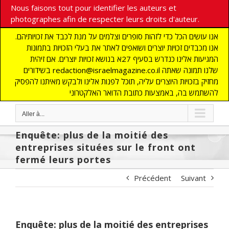
Nous faisons tout pour identifier les auteurs et
photographes afin de respecter leurs droits d'auteur.
אנו עושים הכל כדי לזהות סופרים וצלמים על מנת לכבד את זכויותיהם.
אנו מכבדים זכויות יוצרים ושואפים לאתר את בעלי הזכויות בתמונות
המגיעות אלינו כנדרש בסעיף 27א בנושא זכויות יוצרים. אם זיהית
בשידורים redaction@israelmagazine.co.il שלנו תמונה שאתה
מחזיק בזכויות היוצרים עליה, תוכל לפנות אלינו ולבקש מאיתנו להפסיק
להשתמש בה, באמצעות כתובת הדואר האלקטרוני
Aller à...
Enquête: plus de la moitié des
entreprises situées sur le front ont
fermé leurs portes
Précédent
Suivant
Enquête: plus de la moitié des entreprises