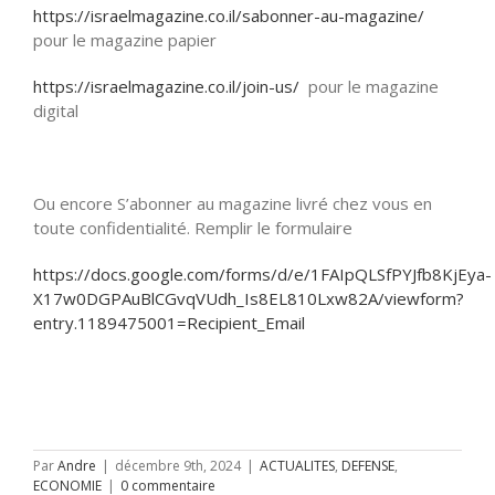
https://israelmagazine.co.il/sabonner-au-magazine/
pour le magazine papier
https://israelmagazine.co.il/join-us/
pour le magazine
digital
Ou encore S’abonner au magazine livré chez vous en
toute confidentialité. Remplir le formulaire
https://docs.google.com/forms/d/e/1FAIpQLSfPYJfb8KjEya-
X17w0DGPAuBlCGvqVUdh_Is8EL810Lxw82A/viewform?
entry.1189475001=Recipient_Email
Par
Andre
|
décembre 9th, 2024
|
ACTUALITES
,
DEFENSE
,
ECONOMIE
|
0 commentaire